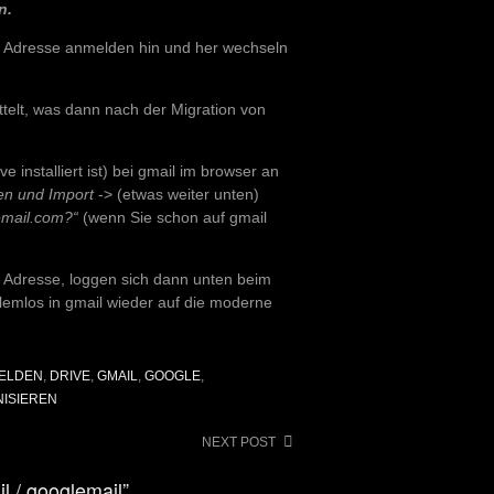
n.
il Adresse anmelden hin und her wechseln
telt, was dann nach der Migration von
installiert ist) bei gmail im browser an
en und Import
-> (etwas weiter unten)
mail.com?“
(wenn Sie schon auf gmail
m Adresse, loggen sich dann unten beim
lemlos in gmail wieder auf die moderne
ELDEN
,
DRIVE
,
GMAIL
,
GOOGLE
,
ISIEREN
NEXT POST
l / googlemail”