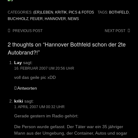
CATEGORIES:
(ER)LEBEN
,
KRITIK
,
PICS & FOTOS
TAGS:
BOTHFELD
,
BUCHHOLZ
,
FEUER
,
HANNOVER
,
NEWS
Post
PREVIOUS POST
NEXT POST
navigation
2 thoughts on “Hannover Bothfeld schon der 2te
Autobrand?!”
Lay
sagt:
16. FEBRUAR 2007 UM 20:56 UHR
voll das geile pic xDD
Antworten
kriki
sagt:
1. APRIL 2007 UM 00:32 UHR
Gerade gestern im Radio gehört:
Die Person wurde gefasst. Der Täter war ein 35 jähriger
Mann aus der Umgebung, der Container, Autos und sogar