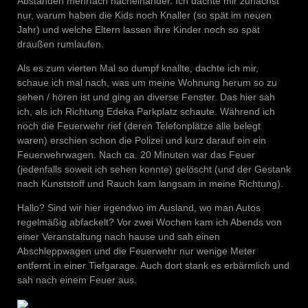
Abständen mehrfach nacheinander. Ich dachte mir zunächst
nur, warum haben die Kids noch Knaller (so spät im neuen
Jahr) und welche Eltern lassen ihre Kinder noch so spät
draußen rumlaufen.
Als es zum vierten Mal so dumpf knallte, dachte ich mir,
schaue ich mal nach, was um meine Wohnung herum so zu
sehen / hören ist und ging an diverse Fenster. Das hier sah
ich, als ich Richtung Edeka Parkplatz schaute. Während ich
noch die Feuerwehr rief (deren Telefonplätze alle belegt
waren) erschien schon die Polizei und kurz darauf ein ein
Feuerwehrwagen. Nach ca. 20 Minuten war das Feuer
(jedenfalls soweit ich sehen konnte) gelöscht (und der Gestank
nach Kunststoff und Rauch kam langsam in meine Richtung).
Hallo? Sind wir hier irgendwo im Ausland, wo man Autos
regelmäßig abfackelt? Vor zwei Wochen kam ich Abends von
einer Veranstaltung nach hause und sah einen
Abschleppwagen und die Feuerwehr nur wenige Meter
entfernt in einer Tiefgarage. Auch dort stank es erbärmlich und
sah nach einem Feuer aus.