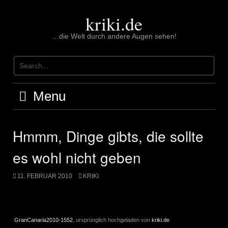
Skip
to
kriki.de
content
…die Welt durch andere Augen sehen!
Menu
Hmmm, Dinge gibts, die sollte
es wohl nicht geben
11. FEBRUAR 2010
KRIKI
GranCanaria2010-1552
, ursprünglich hochgeladen von
kriki.de