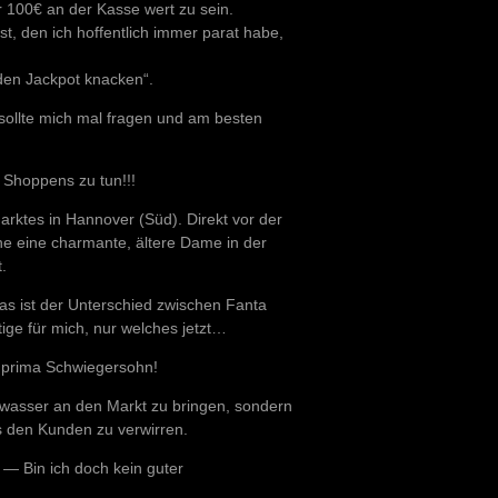
r 100€ an der Kasse wert zu sein.
t, den ich hoffentlich immer parat habe,
den Jackpot knacken“.
, sollte mich mal fragen und am besten
s Shoppens zu tun!!!
rktes in Hannover (Süd). Direkt vor der
he eine charmante, ältere Dame in der
.
s ist der Unterschied zwischen Fanta
ige für mich, nur welches jetzt…
n prima Schwiegersohn!
elwasser an den Markt zu bringen, sondern
 den Kunden zu verwirren.
 — Bin ich doch kein guter