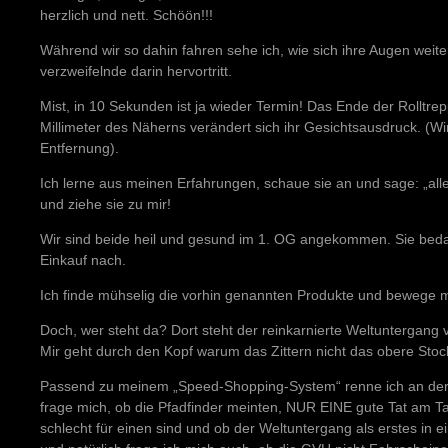
herzlich und nett. Schöön!!!
Während wir so dahin fahren sehe ich, wie sich ihre Augen weite
verzweifelnde darin hervortritt.
Mist, in 10 Sekunden ist ja wieder Termin! Das Ende der Rolltre
Millimeter des Näherns verändert sich ihr Gesichtsausdruck. (Wi
Entfernung).
Ich lerne aus meinen Erfahrungen, schaue sie an und sage: „alle
und ziehe sie zu mir!
Wir sind beide heil und gesund im 1. OG angekommen. Sie beda
Einkauf nach.
Ich finde mühselig die vorhin genannten Produkte und bewege mi
Doch, wer steht da? Dort steht der reinkarnierte Weltuntergang 
Mir geht durch den Kopf warum das Zittern nicht das obere Stock
Passend zu meinem „Speed-Shopping-System“ renne ich an der 
frage mich, ob die Pfadfinder meinten, NUR EINE gute Tat am T
schlecht für einen sind und ob der Weltuntergang als erstes in e