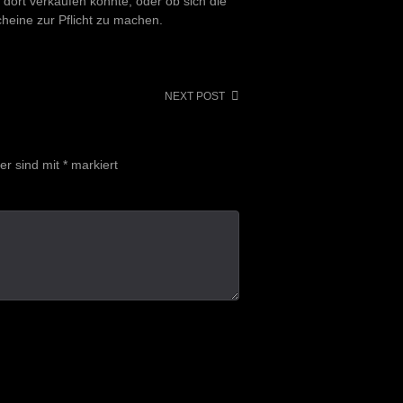
 dort verkaufen könnte, oder ob sich die
eine zur Pflicht zu machen.
NEXT POST
der sind mit
*
markiert