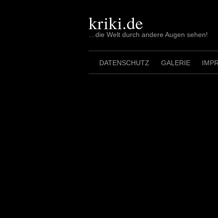
Skip
to
kriki.de
content
…die Welt durch andere Augen sehen!
DATENSCHUTZ
GALERIE
IMP