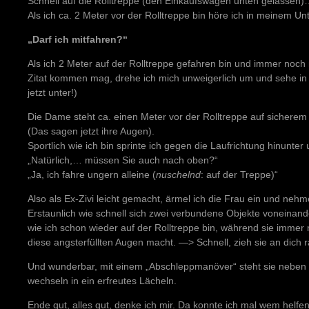
Schnell auf die Rolltreppe (den Einkaufswagen unten gelassen
Als ich ca. 2 Meter vor der Rolltreppe bin höre ich in meinem U
„Darf ich mitfahren?“
Als ich 2 Meter auf der Rolltreppe gefahren bin und immer noc
Zitat kommen mag, drehe ich mich unweigerlich um und sehe in 
jetzt unter!)
Die Dame steht ca. einen Meter vor der Rolltreppe auf sicherem
(Das sagen jetzt ihre Augen).
Sportlich wie ich bin sprinte ich gegen die Laufrichtung hinunter
„Natürlich,… müssen Sie auch nach oben?“
„Ja, ich fahre ungern alleine (
nuschelnd
: auf der Treppe)“
Also als Ex-Zivi leicht gemacht, ärmel ich die Frau ein und nehme
Erstaunlich wie schnell sich zwei verbundene Objekte voneinan
wie ich schon wieder auf der Rolltreppe bin, während sie immer 
diese angsterfüllten Augen macht. —> Schnell, zieh sie an dich r
Und wunderbar, mit einem „Abschleppmanöver“ steht sie neben m
wechseln in ein erfreutes Lächeln.
Ende gut, alles gut, denke ich mir. Da konnte ich mal wem helfe