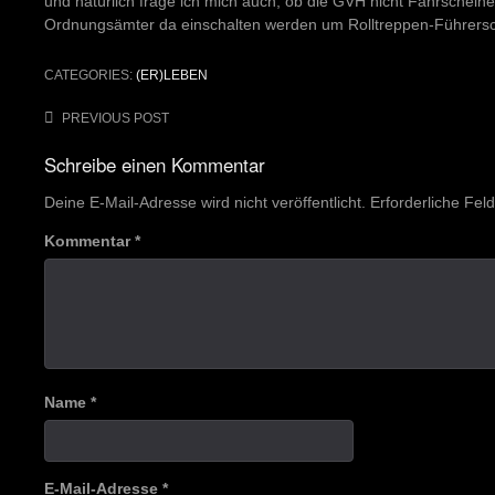
und natürlich frage ich mich auch, ob die GVH nicht Fahrscheine
Ordnungsämter da einschalten werden um Rolltreppen-Führersch
CATEGORIES:
(ER)LEBEN
Post
PREVIOUS POST
navigation
Schreibe einen Kommentar
Deine E-Mail-Adresse wird nicht veröffentlicht.
Erforderliche Fel
Kommentar
*
Name
*
E-Mail-Adresse
*