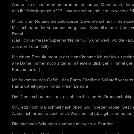
Ahaha, sie schaut dem anderen netten jungen Mann nach, der sic
das ihr Schwiegersohn??? – warum schaut sie ihm so verzweifel
Mit üblicher Routine die selektierten Beverate schnell in den E
Mist, ich habe die Konserven vergessen. Schnell an der Dame 
Regal.
(Jaa, ich vermesse Supermärkte per GPS und weiß, wo die kap
aus den Tüten fällt).
Mit einem Produkt mehr in der Hand komme ich zurück zu mein
alte Dame, immer noch zitternd mit einem Blick gen Himmel geric
Konsumterror.)
Ich bekomme das Gefühl, das Fanta Citrell mit Süßstoff versetzt 
Fanta Citrell gegen Fanta Fresh Lemon!
Die Dame schaut mich an, als ob ich ihr eine Erklärung schuldig
OK, jetzt noch mal schnell nach oben und Toilettenpapier, Gesch
Achso, ich brauche auch noch Waschmittel (das gibt’s im ersten
Die nächsten Sekunden kommen mir vor wie Stunden.