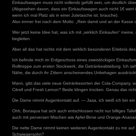
Einkaufswagen muss nicht vollends gefüllt sein, um deutlich übe
(Abgesehen davon, dass ein Einkaufswagen auch nicht 1€ wert is
wenn ich mal Platz als in einer Jutetasche ist, brauche).
Also immer frei nach dem Motto: „Rein damit und an der Kasse 
Wer jetzt keine Idee hat, was ich mit „wirklich Einkaufen“ meine
begleiten.
Aber all das hat nichts mit dem wirklich besonderen Erlebnis de
Ich befinde mich im Erdgeschoss eines zweistöckigen Einkaufsma
Rolltreppe zum ersten Stockwerk, die Getränkeabteilung. Ich se
Nähe, die durch ihr Zittern anscheinendes Unbehagen ausdrückt
Mann, gibt das viele neue Getränkesorten der Cola-Company, wa
Citrell und Fresh Lemon? Beide klingen trocken. Genau das richt
Die Dame nimmt Augenkontakt auf. — Jaaa, ich weiß ich bin ei
Ohh, Bonaqua hat sich auch entschlossen nicht nur billiges Taf
auch mit perversen Mischen wie Apfel-Birne und Orange-Ananas
Die nette Dame nimmt keinen weiteren Augenkontakt zu mir auf.
Schwiegersohn?