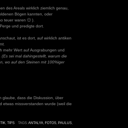
n des Areals wirklich ziemlich genau,
goldenen Bögen kannten, oder
 teuer waren 🙂 ).
 Perge und predigte dort.
chaut, ist es dort, auf wirklich antiken
mt.
ach mehr Wert auf Ausgrabungen und
.
(Es sei mal dahingestellt, warum die
en, wo auf den Steinen mit 100%iger
ch glaube, dass die Diskussion, über
d etwas missverstanden wurde (weil die
TIK
,
TIPS
TAGS:
ANTALYA
,
FOTOS
,
PAULUS
,