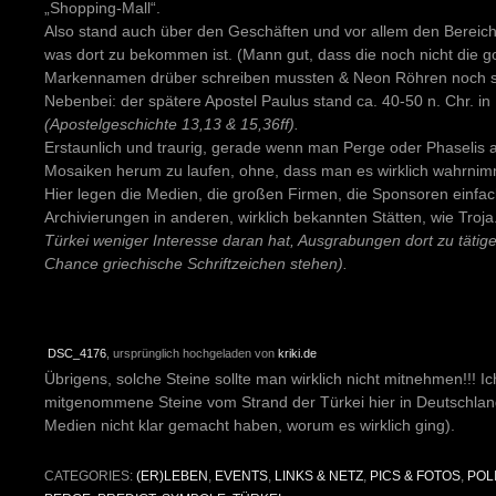
„Shopping-Mall“.
Also stand auch über den Geschäften und vor allem den Bereiche
was dort zu bekommen ist. (Mann gut, dass die noch nicht die 
Markennamen drüber schreiben mussten & Neon Röhren noch so
Nebenbei: der spätere Apostel Paulus stand ca. 40-50 n. Chr. in
(Apostelgeschichte 13,13 & 15,36ff).
Erstaunlich und traurig, gerade wenn man Perge oder Phaselis ans
Mosaiken herum zu laufen, ohne, dass man es wirklich wahrnim
Hier legen die Medien, die großen Firmen, die Sponsoren einf
Archivierungen in anderen, wirklich bekannten Stätten, wie Troja
Türkei weniger Interesse daran hat, Ausgrabungen dort zu tätig
Chance griechische Schriftzeichen stehen).
DSC_4176
, ursprünglich hochgeladen von
kriki.de
Übrigens, solche Steine sollte man wirklich nicht mitnehmen!!! I
mitgenommene Steine vom Strand der Türkei hier in Deutschlan
Medien nicht klar gemacht haben, worum es wirklich ging).
CATEGORIES:
(ER)LEBEN
,
EVENTS
,
LINKS & NETZ
,
PICS & FOTOS
,
POLI