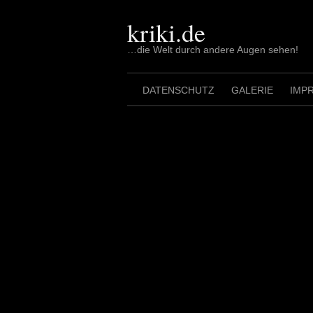
Skip
to
kriki.de
content
…die Welt durch andere Augen sehen!
DATENSCHUTZ
GALERIE
IMP