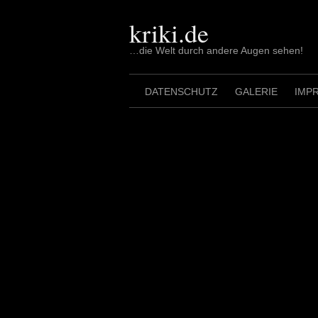
Skip
to
kriki.de
content
…die Welt durch andere Augen sehen!
DATENSCHUTZ
GALERIE
IMP