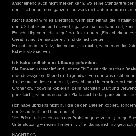
anscheinend auch nicht merken kann, wo seine Standarttreiber 
dem Treiber auf dem ganzen Laufwerk (mit Unterordnern) starte
Nicht klappen wird es allerdings, wenn sich einmal die Installati
den USB Stick ein und es wird, egal wie man es handhabt, kein 
Entschuldigungen, die ungef. wie folgt lauten: „Ein unbekanntes G
Gerät ist nicht einsatzbereit“ sind da nicht selten.
Es gibt Leute im Netz, die meinen, es reiche, wenn man die Da
bei mir nix genützt!)
Ich habe endlich eine Lösung gefunden:
Die Dateien usbstor.inf und usbstor.PNF ausfindig machen (meist
c:windowssystem32 und sind irgendwie von dort aus nicht mehr ins
Treibersuche diese dort nicht, obwohl man Unterordner mit einbe
Ordner c:windowsinf kopieren. Beim nächsten Start und Verwe
ganz leicht, wenn man auf der Platte sucht oder ganz einfach in
(Ich habe übrigens nicht nur die beiden Dateien kopiert, sonder
der Sicherheit“ und Laufruhe :-))
Viel Erfolg, falls euch auch das Problem genervt hat. (Lange S
Unterstützung – neuen Treibern, … hat da nämlich nix gebracht)
NACHTRAG: