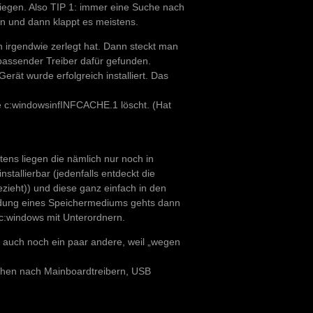
liegen. Also TIP 1: immer eine Suche nach
n und dann klappt es meistens.
on irgendwie zerlegt hat. Dann steckt man
passender Treiber dafür gefunden.
erät wurde erfolgreich installiert. Das
te c:windowsinfINFCACHE.1 löscht. (Hat
ens liegen die nämlich nur noch in
tallierbar (jedenfalls entdeckt die
zieht)) und diese ganz einfach in den
ndung eines Speichermediums gehts dann
 c:windows mit Unterordnern.
n auch noch ein paar andere, weil „wegen
uchen nach Mainboardtreibern, USB