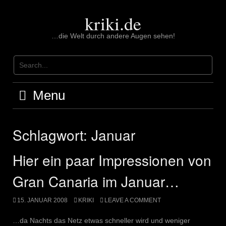
Skip
to
kriki.de
content
…die Welt durch andere Augen sehen!
Menu
Schlagwort:
Januar
Hier ein paar Impressionen von
Gran Canaria im Januar…
15. JANUAR 2008
KRIKI
LEAVE A COMMENT
…da Nachts das Netz etwas schneller wird und weniger