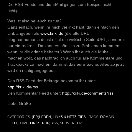
Die RSS-Feeds und die EMail gingen zum Beispiel nicht
richtig.
Was ist also bei euch zu tun?
Ganz einfach, wenn ihr mich verlinkt habt, dann einfach den
Link angeben als
www.kriki.de
(die alte URL
blog.hannomania.de ist nicht die wirkliche SeitenURL, sondern
nur ein redirect. Da kann es nämlich zu Problemen kommen,
wenn ihr die drinne behaltet.) Wenn ihr euch die Mühe
machen wollt, das nachträglich auch für alle Kommentare und
Trackbacks zu machen, dann ist das eure Sache. Alles ab jetzt
wird eh richtig angegeben.
Den RSS Feed der Beiträge bekommt ihr unter:
http://kriki.de/rss
Den Kommentar Feed unter:
http://kriki.de/comments/rss
Liebe Grüße
CATEGORIES:
(ER)LEBEN
,
LINKS & NETZ
,
TIPS
TAGS:
DOMAIN
,
FEED
,
HTML
,
LINKS
,
PHP
,
RSS
,
SERVER
,
TIP