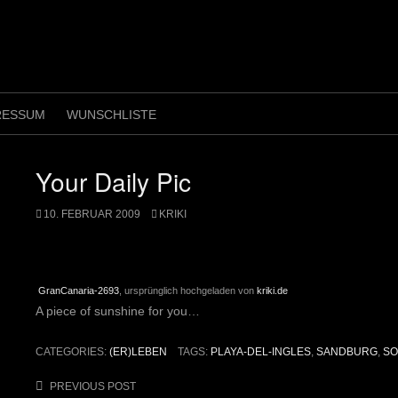
RESSUM
WUNSCHLISTE
Your Daily Pic
10. FEBRUAR 2009
KRIKI
GranCanaria-2693
, ursprünglich hochgeladen von
kriki.de
A piece of sunshine for you…
CATEGORIES:
(ER)LEBEN
TAGS:
PLAYA-DEL-INGLES
,
SANDBURG
,
S
Post
PREVIOUS POST