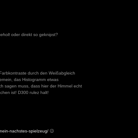
eholt
oder direkt so geknipst?
 Farbkontraste durch den Weißabgleich
gemein, das Histogramm etwas
 ich sagen muss, dass hier der Himmel echt
en ist! D300 rulez halt!
/mein-nachstes-spielzeug/
😉