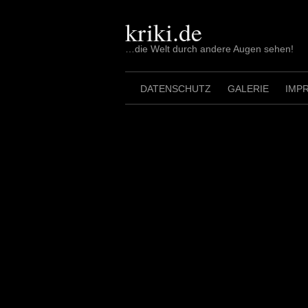
Skip
to
kriki.de
content
…die Welt durch andere Augen sehen!
DATENSCHUTZ
GALERIE
IMP