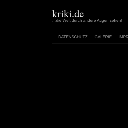
Skip
to
kriki.de
content
…die Welt durch andere Augen sehen!
DATENSCHUTZ
GALERIE
IMP