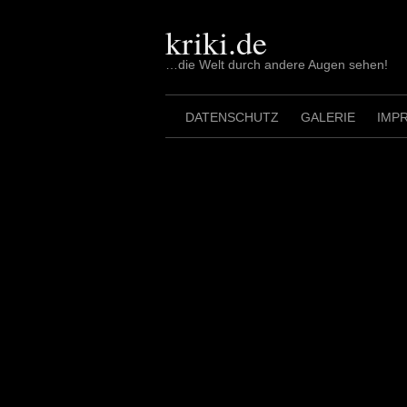
Skip
to
kriki.de
content
…die Welt durch andere Augen sehen!
DATENSCHUTZ
GALERIE
IMP