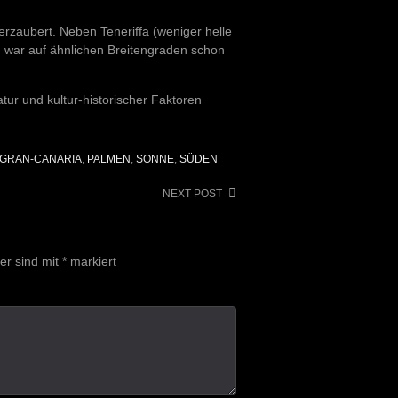
rzaubert. Neben Teneriffa (weniger helle
ch war auf ähnlichen Breitengraden schon
ur und kultur-historischer Faktoren
GRAN-CANARIA
,
PALMEN
,
SONNE
,
SÜDEN
NEXT POST
der sind mit
*
markiert