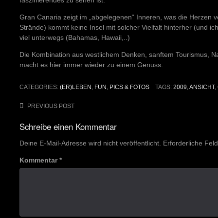
faszinierendes zu sehen ist.
Gran Canaria zeigt im „abgelegenen“ Inneren, was die Herzen ve
Strände) kommt keine Insel mit solcher Vielfalt hinterher (und i
viel unterwegs (Bahamas, Hawaii,..)
Die Kombination aus westlichem Denken, sanftem Tourismus, Nat
macht es hier immer wieder zu einem Genuss.
CATEGORIES:
(ER)LEBEN
,
FUN
,
PICS & FOTOS
TAGS:
2009
,
ANSICHT
,
Post
PREVIOUS POST
navigation
Schreibe einen Kommentar
Deine E-Mail-Adresse wird nicht veröffentlicht.
Erforderliche Fel
Kommentar
*