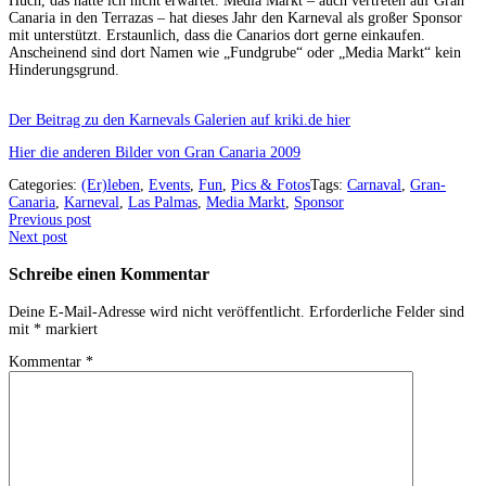
Huch, das hatte ich nicht erwartet. Media Markt – auch vertreten auf Gran
Canaria in den Terrazas – hat dieses Jahr den Karneval als großer Sponsor
mit unterstützt. Erstaunlich, dass die Canarios dort gerne einkaufen.
Anscheinend sind dort Namen wie „Fundgrube“ oder „Media Markt“ kein
Hinderungsgrund.
Der Beitrag zu den Karnevals Galerien auf kriki.de hier
Hier die anderen Bilder von Gran Canaria 2009
Categories:
(Er)leben
,
Events
,
Fun
,
Pics & Fotos
Tags:
Carnaval
,
Gran-
Canaria
,
Karneval
,
Las Palmas
,
Media Markt
,
Sponsor
Post
Previous post
Next post
navigation
Schreibe einen Kommentar
Deine E-Mail-Adresse wird nicht veröffentlicht.
Erforderliche Felder sind
mit
*
markiert
Kommentar
*