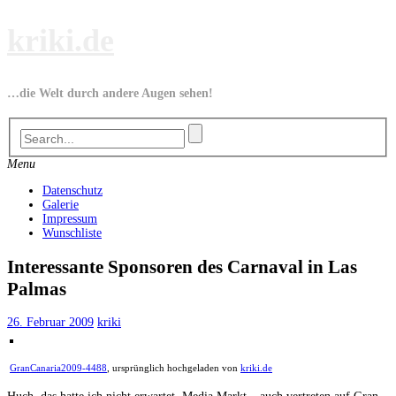
Skip
kriki.de
to
content
…die Welt durch andere Augen sehen!
Menu
Datenschutz
Galerie
Impressum
Wunschliste
Interessante Sponsoren des Carnaval in Las
Palmas
26. Februar 2009
kriki
GranCanaria2009-4488
, ursprünglich hochgeladen von
kriki.de