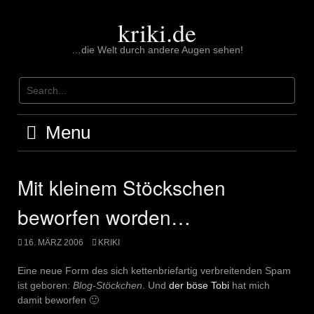
Skip
to
kriki.de
content
…die Welt durch andere Augen sehen!
Menu
Mit kleinem Stöckschen
beworfen worden…
16. MÄRZ 2006
KRIKI
Eine neue Form des sich kettenbriefartig verbreitenden Spam
ist geboren:
Blog-Stöckchen
. Und
der böse Tobi
hat mich
damit beworfen 🙂