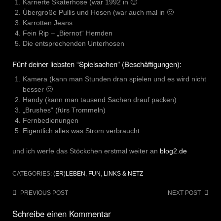
Karrierte Skaterhose (war 1992 in 🙂
Übergroße Pullis und Hosen (war auch mal in 🙂
Karrotten Jeans
Fein Rip – „Biernot“ Hemden
Die entsprechenden Unterhosen
Fünf deiner liebsten “Spielsachen” (Beschäftigungen):
Kamera (kann man Stunden dran spielen und es wird nicht
besser 🙂
Handy (kann man tausend Sachen drauf packen)
„Brushes“ (fürs Trommeln)
Fernbedienungen
Eigentlich alles was Strom verbraucht
und ich werfe das Stöckchen erstmal weiter an
blog2.de
CATEGORIES:
(ER)LEBEN
,
FUN
,
LINKS & NETZ
Post
PREVIOUS POST
NEXT POST
navigation
Schreibe einen Kommentar