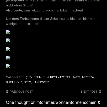
(Fotografen mit Regenschirm sieht man sehr selten – und das
nicht ohne Grund).
Also Leute, raus jetzt und auch mal Bilder machen!
Um dem Farbschema dieser Seite treu zu bleiben, hier nur
wenige Impressionen:
CATEGORIES:
(ER)LEBEN
,
FUN
,
PICS & FOTOS
TAGS:
ÃŒSTRA
,
BUCHHOLZ
,
FOTO
,
HANNOVER
Post
PREVIOUS POST
NEXT POST
navigation
One thought on “Sommer/Sonne/Sonnenschein &