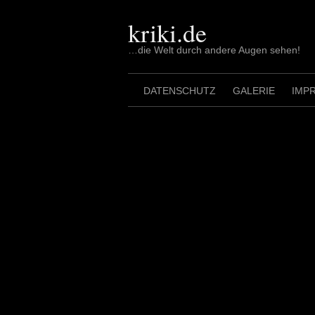
Skip
to
kriki.de
content
…die Welt durch andere Augen sehen!
DATENSCHUTZ
GALERIE
IMP