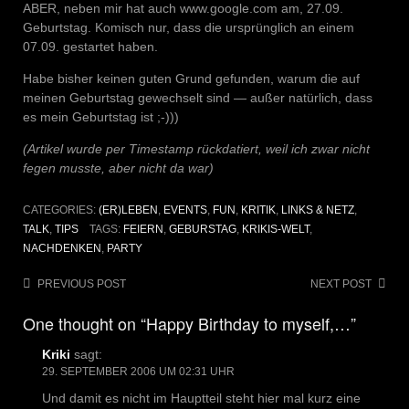
ABER, neben mir hat auch www.google.com am, 27.09.
Geburtstag. Komisch nur, dass die ursprünglich an einem
07.09. gestartet haben.
Habe bisher keinen guten Grund gefunden, warum die auf
meinen Geburtstag gewechselt sind — außer natürlich, dass
es mein Geburtstag ist ;-)))
(Artikel wurde per Timestamp rückdatiert, weil ich zwar nicht
fegen musste, aber nicht da war)
CATEGORIES:
(ER)LEBEN
,
EVENTS
,
FUN
,
KRITIK
,
LINKS & NETZ
,
TALK
,
TIPS
TAGS:
FEIERN
,
GEBURSTAG
,
KRIKIS-WELT
,
NACHDENKEN
,
PARTY
Post
PREVIOUS POST
NEXT POST
navigation
One thought on “Happy Birthday to myself,…”
Kriki
sagt:
29. SEPTEMBER 2006 UM 02:31 UHR
Und damit es nicht im Hauptteil steht hier mal kurz eine