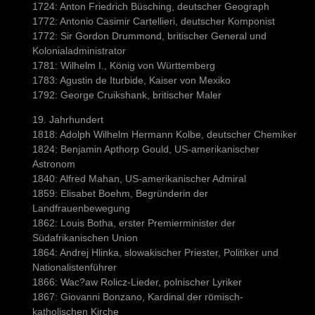
1724: Anton Friedrich Büsching, deutscher Geograph
1772: Antonio Casimir Cartellieri, deutscher Komponist
1772: Sir Gordon Drummond, britischer General und
Kolonialadministrator
1781: Wilhelm I., König von Württemberg
1783: Agustin de Iturbide, Kaiser von Mexiko
1792: George Cruikshank, britischer Maler
19. Jahrhundert
1818: Adolph Wilhelm Hermann Kolbe, deutscher Chemiker
1824: Benjamin Apthorp Gould, US-amerikanischer
Astronom
1840: Alfred Mahan, US-amerikanischer Admiral
1859: Elisabet Boehm, Begründerin der
Landfrauenbewegung
1862: Louis Botha, erster Premierminister der
Südafrikanischen Union
1864: Andrej Hlinka, slowakischer Priester, Politiker und
Nationalistenführer
1866: Wac?aw Rolicz-Lieder, polnischer Lyriker
1867: Giovanni Bonzano, Kardinal der römisch-
katholischen Kirche