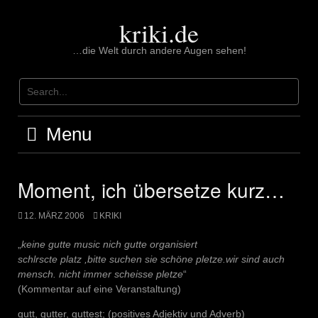
Skip
to
kriki.de
content
…die Welt durch andere Augen sehen!
Menu
Moment, ich übersetze kurz…
12. MÄRZ 2006
KRIKI
„
keine gutte music nich gutte organisiert
schlrscte platz ,bitte suchen sie schöne pletze.wir sind auch
mensch. nicht immer scheisse pletze
“
(Kommentar auf eine Veranstaltung)
gutt, gutter, guttest; (positives Adjektiv und Adverb)