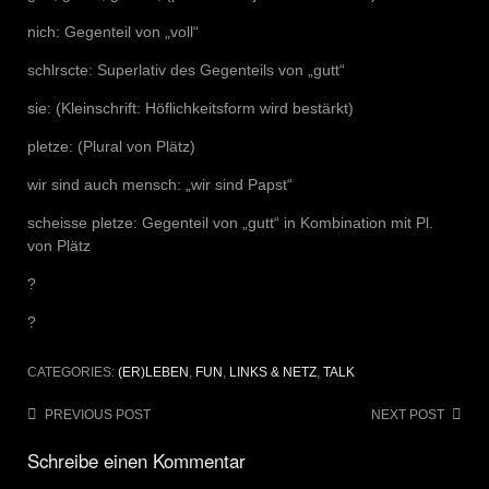
nich: Gegenteil von „voll“
schlrscte: Superlativ des Gegenteils von „gutt“
sie: (Kleinschrift: Höflichkeitsform wird bestärkt)
pletze: (Plural von Plätz)
wir sind auch mensch: „wir sind Papst“
scheisse pletze: Gegenteil von „gutt“ in Kombination mit Pl.
von Plätz
?
?
CATEGORIES:
(ER)LEBEN
,
FUN
,
LINKS & NETZ
,
TALK
Post
PREVIOUS POST
NEXT POST
navigation
Schreibe einen Kommentar