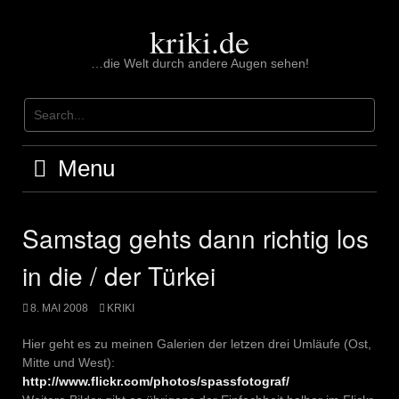
Skip
to
kriki.de
content
…die Welt durch andere Augen sehen!
Menu
Samstag gehts dann richtig los
in die / der Türkei
8. MAI 2008
KRIKI
Hier geht es zu meinen Galerien der letzen drei Umläufe (Ost,
Mitte und West):
http://www.flickr.com/photos/spassfotograf/