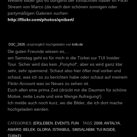
Weitere Bilder gibt es übrigens der Einfachheit halber im Flickr
Stream von Marco (da nach den schönen sonnigen oder
partymäßigen Galerien suchen:
http://flickr.com/photos/qnibert/
DSC_2928
, ursprünglich hochgeladen von
kriki.de
Die guten Freunde wissen es,…
am Samstag geht es für mich in die Türkei zur TUI Insider
Tour. Sicher wird das kein „Ponyhof“, aber es wird ganz klar
sehr, sehr spannend. Schaut also hier öfter mal vorbei und
schaut, was ich so zu berichten habe oder schaut auf meinem
Flickr-Account was so Neues zu sehen ist.
Euch allen eine prima Zeit (drückt mir die Daumen für schöne
Motive, nette Leute und eine Menge Aufregung!)
Ich melde auch noch kurz, wo die Bilder, die ich dort mache
hochgeladen werden.
CATEGORIES:
(ER)LEBEN
,
EVENTS
,
FUN
TAGS:
2008
,
ANTALYA
,
AWARD
,
BELEK
,
GLORIA
,
ISTANBUL
,
SIMSALABIM
,
TUI INSIDE
,
TÜRKEI