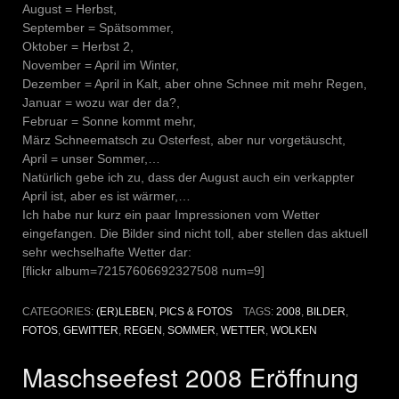
August = Herbst,
September = Spätsommer,
Oktober = Herbst 2,
November = April im Winter,
Dezember = April in Kalt, aber ohne Schnee mit mehr Regen,
Januar = wozu war der da?,
Februar = Sonne kommt mehr,
März Schneematsch zu Osterfest, aber nur vorgetäuscht,
April = unser Sommer,…
Natürlich gebe ich zu, dass der August auch ein verkappter
April ist, aber es ist wärmer,…
Ich habe nur kurz ein paar Impressionen vom Wetter
eingefangen. Die Bilder sind nicht toll, aber stellen das aktuell
sehr wechselhafte Wetter dar:
[flickr album=72157606692327508 num=9]
CATEGORIES:
(ER)LEBEN
,
PICS & FOTOS
TAGS:
2008
,
BILDER
,
FOTOS
,
GEWITTER
,
REGEN
,
SOMMER
,
WETTER
,
WOLKEN
Maschseefest 2008 Eröffnung