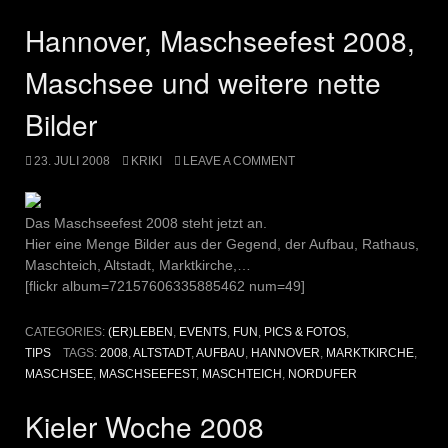
Hannover, Maschseefest 2008,
Maschsee und weitere nette
Bilder
23. JULI 2008
KRIKI
LEAVE A COMMENT
Das Maschseefest 2008 steht jetzt an.
Hier eine Menge Bilder aus der Gegend, der Aufbau, Rathaus,
Maschteich, Altstadt, Marktkirche,…
[flickr album=72157606335885462 num=49]
CATEGORIES:
(ER)LEBEN
,
EVENTS
,
FUN
,
PICS & FOTOS
,
TIPS
TAGS:
2008
,
ALTSTADT
,
AUFBAU
,
HANNOVER
,
MARKTKIRCHE
,
MASCHSEE
,
MASCHSEEFEST
,
MASCHTEICH
,
NORDUFER
Kieler Woche 2008