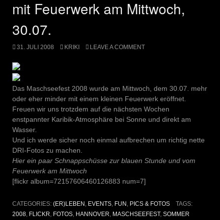
mit Feuerwerk am Mittwoch,
30.07.
31. JULI 2008
KRIKI
LEAVE A COMMENT
Das Maschseefest 2008 wurde am Mittwoch, dem 30.07. mehr
oder eher minder mit einem kleinen Feuerwerk eröffnet.
Freuen wir uns trotzdem auf die nächsten Wochen
enstpannter Karibik-Atmosphäre bei Sonne und direkt am
Wasser.
Und ich werde sicher noch einmal aufbrechen um richtig nette
DRI-Fotos zu machen.
Hier ein paar Schnappschüsse zur blauen Stunde und vom
Feuerwerk am Mittwoch
[flickr album=72157606460126883 num=7]
CATEGORIES:
(ER)LEBEN
,
EVENTS
,
FUN
,
PICS & FOTOS
TAGS:
2008
,
FLICKR
,
FOTOS
,
HANNOVER
,
MASCHSEEFEST
,
SOMMER