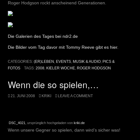
Roger Hodgson rockt anscheinend Generationen.
Die Galerien des Tages bei ndr2.de
Die Bilder vom Tag davor mit Tommy Reeve gibt es hier.
CATEGORIES:
(ER)LEBEN
,
EVENTS
,
MUSIK & AUDIO
,
PICS &
FOTOS
TAGS:
2008
,
KIELER WOCHE
,
ROGER HODGSON
Wenn die so spielen,…
21. JUNI 2008
KRIKI
LEAVE A COMMENT
DSC_4021
, ursprünglich hochgeladen von
kriki.de
Wenn unsere Gegner so spielen, dann wird’s sicher was!