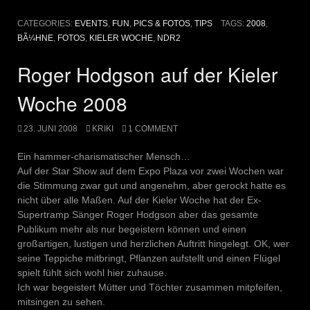
CATEGORIES:
EVENTS
,
FUN
,
PICS & FOTOS
,
TIPS
TAGS:
2008
,
BÃ¼HNE
,
FOTOS
,
KIELER WOCHE
,
NDR2
Roger Hodgson auf der Kieler
Woche 2008
23. JUNI 2008
KRIKI
1 COMMENT
Ein hammer-charismatischer Mensch…
Auf der Star Show auf dem Expo Plaza vor zwei Wochen war
die Stimmung zwar gut und angenehm, aber gerockt hatte es
nicht über alle Maßen. Auf der Kieler Woche hat der Ex-
Supertramp Sänger Roger Hodgson aber das gesamte
Publikum mehr als nur begeistern können und einen
großartigen, lustigen und herzlichen Auftritt hingelegt. OK, wer
seine Teppiche mitbringt, Pflanzen aufstellt und einen Flügel
spielt fühlt sich wohl hier zuhause.
Ich war begeistert Mütter und Töchter zusammen mitpfeifen,
mitsingen zu sehen.