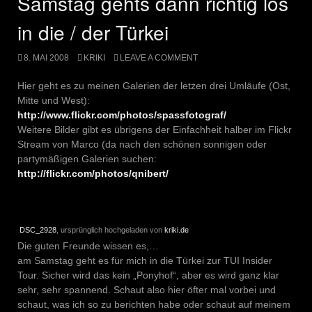
Samstag gehts dann richtig los
in die / der Türkei
8. MAI 2008
KRIKI
LEAVE A COMMENT
Hier geht es zu meinen Galerien der letzen drei Umläufe (Ost,
Mitte und West):
http://www.flickr.com/photos/spassfotograf/
Weitere Bilder gibt es übrigens der Einfachheit halber im Flickr
Stream von Marco (da nach den schönen sonnigen oder
partymäßigen Galerien suchen:
http://flickr.com/photos/qnibert/
DSC_2928
, ursprünglich hochgeladen von
kriki.de
Die guten Freunde wissen es,…
am Samstag geht es für mich in die Türkei zur TUI Insider
Tour. Sicher wird das kein „Ponyhof“, aber es wird ganz klar
sehr, sehr spannend. Schaut also hier öfter mal vorbei und
schaut, was ich so zu berichten habe oder schaut auf meinem