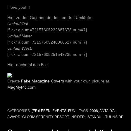
I love you!!!!
Hier zu den Galerien der letzten drei Umläufe:
Umlauf Ost:
[flickr album=72157605232887678 num=7]
Umlauf Mitte:
[flickr album=72157605246060527 num=7]
Umlauf West:
[flickr album=72157605251549735 num=7]
Hier nochmal das Bild:
Create
Fake Magazine Covers
with your own picture at
MagMyPic.com
CATEGORIES:
(ER)LEBEN
,
EVENTS
,
FUN
TAGS:
2008
,
ANTALYA
,
AWARD
,
GLORIA SERENITY RESORT
,
INSIDER
,
ISTANBUL
,
TUI INSIDE