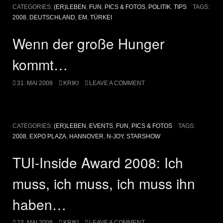
CATEGORIES:
(ER)LEBEN
,
FUN
,
PICS & FOTOS
,
POLITIK
,
TIPS
TAGS:
2008
,
DEUTSCHLAND
,
EM
,
TÜRKEI
Wenn der große Hunger
kommt…
31. MAI 2008
KRIKI
LEAVE A COMMENT
CATEGORIES:
(ER)LEBEN
,
EVENTS
,
FUN
,
PICS & FOTOS
TAGS:
2008
,
EXPO PLAZA
,
HANNOVER
,
N-JOY
,
STARSHOW
TUI-Inside Award 2008: Ich
muss, ich muss, ich muss ihn
haben…
23. MAI 2008
KRIKI
LEAVE A COMMENT