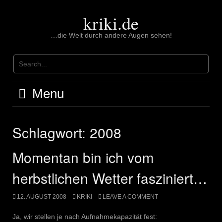
Skip
to
kriki.de
content
…die Welt durch andere Augen sehen!
Menu
Schlagwort:
2008
Momentan bin ich vom
herbstlichen Wetter fasziniert…
12. AUGUST 2008
KRIKI
LEAVE A COMMENT
Ja, wir stellen je nach Aufnahmekapazität fest: