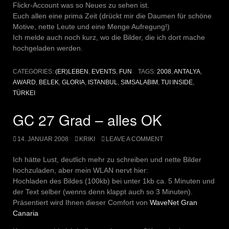
Flickr-Account was so Neues zu sehen ist.
Euch allen eine prima Zeit (drückt mir die Daumen für schöne
Motive, nette Leute und eine Menge Aufregung!)
Ich melde auch noch kurz, wo die Bilder, die ich dort mache
hochgeladen werden.
CATEGORIES:
(ER)LEBEN
,
EVENTS
,
FUN
TAGS:
2008
,
ANTALYA
,
AWARD
,
BELEK
,
GLORIA
,
ISTANBUL
,
SIMSALABIM
,
TUI INSIDE
,
TÜRKEI
GC 27 Grad – alles OK
14. JANUAR 2008
KRIKI
LEAVE A COMMENT
Ich hätte Lust, deutlich mehr zu schreiben und nette Bilder
hochzuladen, aber mein WLAN nervt hier:
Hochladen des Bildes (100kb) bei unter 1kb ca. 5 Minuten und
der Text selber (wenns denn klappt auch so 3 Minuten).
Präsentiert wird Ihnen dieser Comfort von
WaveNet Gran
Canaria