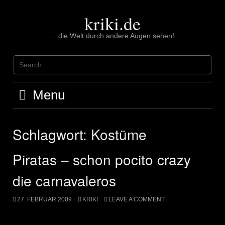
Skip
to
kriki.de
content
…die Welt durch andere Augen sehen!
Menu
Schlagwort:
Kostüme
Piratas – schon pocito crazy
die carnavaleros
27. FEBRUAR 2009
KRIKI
LEAVE A COMMENT