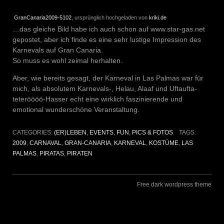
GranCanaria2009-5102
, ursprünglich hochgeladen von
kriki.de
…das gleiche Bild habe ich auch schon auf www.star-gas.net
gepostet, aber ich finde es eine sehr lustige Impression des
Karnevals auf Gran Canaria.
So muss es wohl zeimal herhalten.
Aber, wie bereits gesagt, der Karneval in Las Palmas war für
mich, als absolutem Karnevals-, Helau, Alaaf und Uftaufta-
teteröööö-Hasser echt eine wirklich faszinierende und
emotional wunderschöne Veranstaltung.
CATEGORIES:
(ER)LEBEN
,
EVENTS
,
FUN
,
PICS & FOTOS
TAGS:
2009
,
CARNAVAL
,
GRAN-CANARIA
,
KARNEVAL
,
KOSTÜME
,
LAS
PALMAS
,
PIRATAS
,
PIRATEN
Free dark wordpress theme