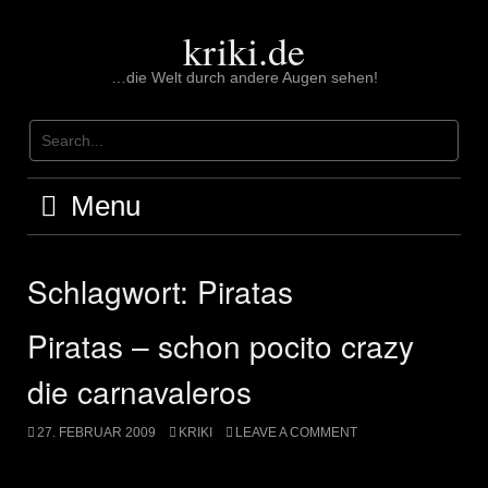
Skip
to
kriki.de
content
…die Welt durch andere Augen sehen!
Menu
Schlagwort:
Piratas
Piratas – schon pocito crazy
die carnavaleros
27. FEBRUAR 2009
KRIKI
LEAVE A COMMENT