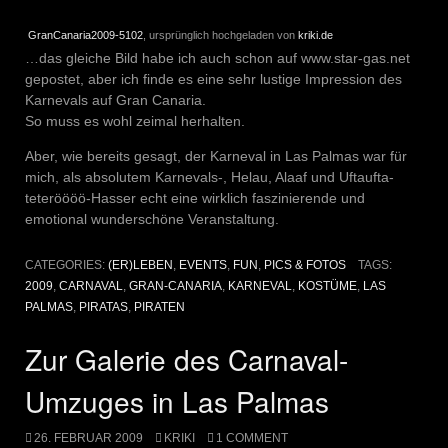
GranCanaria2009-5102
, ursprünglich hochgeladen von
kriki.de
…das gleiche Bild habe ich auch schon auf www.star-gas.net
gepostet, aber ich finde es eine sehr lustige Impression des
Karnevals auf Gran Canaria.
So muss es wohl zeimal herhalten.
Aber, wie bereits gesagt, der Karneval in Las Palmas war für
mich, als absolutem Karnevals-, Helau, Alaaf und Uftaufta-
teteröööö-Hasser echt eine wirklich faszinierende und
emotional wunderschöne Veranstaltung.
CATEGORIES:
(ER)LEBEN
,
EVENTS
,
FUN
,
PICS & FOTOS
TAGS:
2009
,
CARNAVAL
,
GRAN-CANARIA
,
KARNEVAL
,
KOSTÜME
,
LAS
PALMAS
,
PIRATAS
,
PIRATEN
Zur Galerie des Carnaval-
Umzuges in Las Palmas
26. FEBRUAR 2009
KRIKI
1 COMMENT