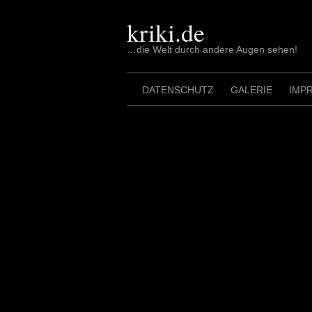
Skip
to
kriki.de
content
…die Welt durch andere Augen sehen!
DATENSCHUTZ
GALERIE
IMP