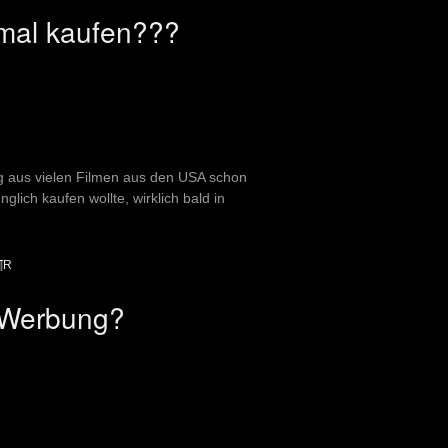
hmal kaufen???
ag aus vielen Filmen aus den USA schon
glich kaufen wollte, wirklich bald in
¶R
e Werbung?