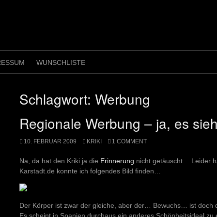
RESSUM
WUNSCHLISTE
Schlagwort:
Werbung
Regionale Werbung – ja, es sie
10. FEBRUAR 2009
KRIKI
1 COMMENT
Na, da hat den Kriki ja die
Erinnerung
nicht getäuscht… Leider ha
Karstadt.de konnte ich folgendes Bild finden…
Der Körper ist zwar der gleiche, aber der… Bewuchs… ist doch 
Es scheint in Spanien durchaus ein anderes Schönheitsideal zu