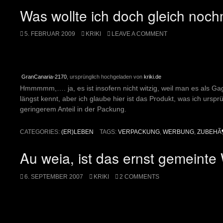
Was wollte ich doch gleich noc
5. FEBRUAR 2009
KRIKI
LEAVE A COMMENT
GranCanaria-2170
, ursprünglich hochgeladen von
kriki.de
Hmmmmm,…. ja, es ist insofern nicht witzig, weil man es als G
längst kennt, aber ich glaube hier ist das Produkt, was ich ursprün
geringerem Anteil in der Packung.
CATEGORIES:
(ER)LEBEN
TAGS:
VERPACKUNG
,
WERBUNG
,
ZUBEHÃ
Au weia, ist das ernst gemeint
6. SEPTEMBER 2007
KRIKI
2 COMMENTS