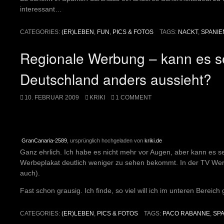
interessant…
CATEGORIES:
(ER)LEBEN
,
FUN
,
PICS & FOTOS
TAGS:
NACKT
,
SPANIE
Regionale Werbung – kann es se
Deutschland anders aussieht?
10. FEBRUAR 2009
KRIKI
1 COMMENT
GranCanaria-2589
, ursprünglich hochgeladen von
kriki.de
Ganz ehrlich. Ich habe es nicht mehr vor Augen, aber kann es 
Werbeplakat deutlich weniger zu sehen bekommt. In der TV Wer
auch).
Fast schon grausig. Ich finde, so viel will ich im unteren Bereich
CATEGORIES:
(ER)LEBEN
,
PICS & FOTOS
TAGS:
PACO RABANNE
,
SP