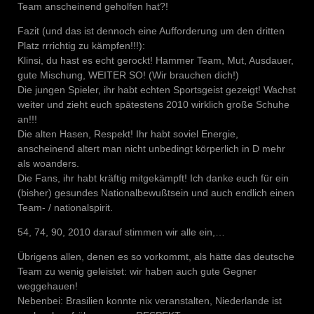
Team anscheinend geholfen hat?!
Fazit (und das ist dennoch eine Aufforderung um den dritten
Platz rrrichtig zu kämpfen!!!):
Klinsi, du hast es echt gerockt! Hammer Team, Mut, Ausdauer,
gute Mischung, WEITER SO! (Wir brauchen dich!)
Die jungen Spieler, ihr habt echten Sportsgeist gezeigt! Wachst
weiter und zieht euch spätestens 2010 wirklich große Schuhe
an!!!
Die alten Hasen, Respekt! Ihr habt soviel Energie,
anscheinend altert man nicht unbedingt körperlich in D mehr
als woanders.
Die Fans, ihr habt kräftig mitgekämpft! Ich danke euch für ein
(bisher) gesundes Nationalbewußtsein und auch endlich einen
Team- / nationalspirit.
54, 74, 90, 2010 darauf stimmen wir alle ein,…
Übrigens allen, denen es so vorkommt, als hätte das deutsche
Team zu wenig geleistet: wir haben auch gute Gegner
weggehauen!
Nebenbei: Brasilien konnte nix veranstalten, Niederlande ist