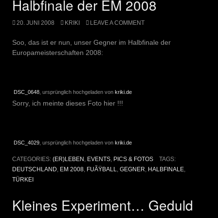
Halbfinale der EM 2008
20. JUNI 2008
KRIKI
LEAVE A COMMENT
Soo, das ist er nun, unser Gegner im Halbfinale der
Europameisterschaften 2008:
DSC_0648
, ursprünglich hochgeladen von
kriki.de
Sorry, ich meinte dieses Foto hier !!!
DSC_4029
, ursprünglich hochgeladen von
kriki.de
CATEGORIES:
(ER)LEBEN
,
EVENTS
,
PICS & FOTOS
TAGS:
DEUTSCHLAND
,
EM 2008
,
FUÃŸBALL
,
GEGNER
,
HALBFINALE
,
TÜRKEI
Kleines Experiment… Geduld