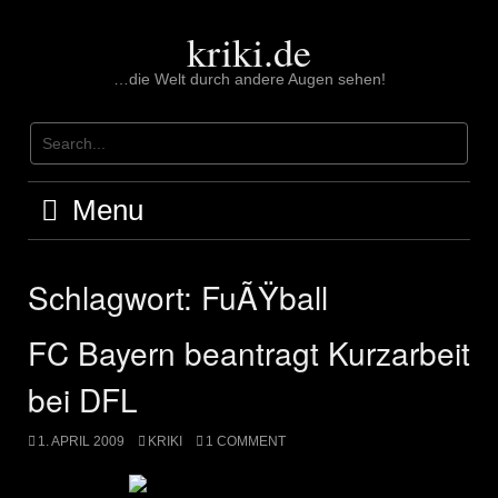
Skip
to
kriki.de
content
…die Welt durch andere Augen sehen!
Menu
Schlagwort:
FuÃŸball
FC Bayern beantragt Kurzarbeit
bei DFL
1. APRIL 2009
KRIKI
1 COMMENT