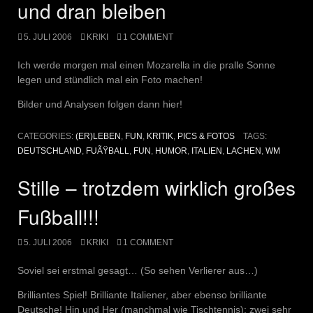
und dran bleiben
5. JULI 2006
KRIKI
1 COMMENT
Ich werde morgen mal einen Mozarella in die pralle Sonne
legen und stündlich mal ein Foto machen!
Bilder und Analysen folgen dann hier!
CATEGORIES:
(ER)LEBEN
,
FUN
,
KRITIK
,
PICS & FOTOS
TAGS:
DEUTSCHLAND
,
FUÃŸBALL
,
FUN
,
HUMOR
,
ITALIEN
,
LACHEN
,
WM
Stille – trotzdem wirklich großes
Fußball!!!
5. JULI 2006
KRIKI
1 COMMENT
Soviel sei erstmal gesagt… (So sehen Verlierer aus…)
Brilliantes Spiel! Brilliante Italiener, aber ebenso brilliante
Deutsche! Hin und Her (manchmal wie Tischtennis); zwei sehr