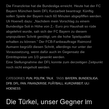
Die Finanzkrise hat die Bundesliga erreicht. Heute hat der FC
Bayern München beim DFL Kurzarbeit beantragt. Künftig
sollen Spiele der Bayern nach 60 Minuten abgepfiffen werden.
Uli Hoeneß dazu: „Nachdem mein Vorschlag zu einem
Bundesliga-Soli in Höhe von 2,- Euro pro Haushalt so rüde
abgelehnt wurde, sah sich der FC Bayern zu diesem
unpopulären Schritt genötigt, um die hohe Spielqualität
erhalten zu können.“ Der FCB-Fanbeauftrage Raimond
Aumann begrüßt diesen Schritt, allerdings nur unter der
Voraussetzung, wenn dafür auch im Gegensatz die
Eintrittspreise um 1/3 gesenkt werden.
Eine Stellungnahme der DFL konnte zum derzeitigen Zeitpunkt
noch nicht eingeholt werden.
CATEGORIES:
FUN
,
POLITIK
,
TALK
TAGS:
BAYERN
,
BUNDESLIGA
,
DFB
,
DFL
,
FAN
,
FINANZKRISE
,
FUÃŸBALL
,
KURZARBEIT
,
ULI
HOENESS
Die Türkei, unser Gegner im