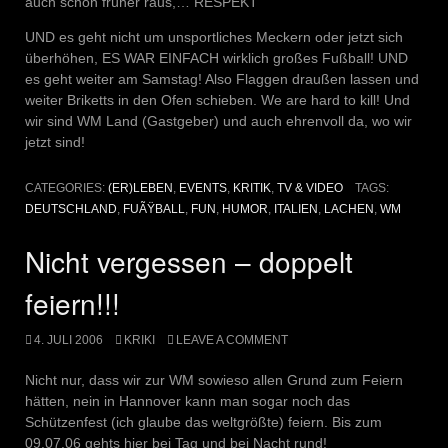
auch schon früher raus,… RESPEKT
UND es geht nicht um unsportliches Meckern oder jetzt sich
überhöhen, ES WAR EINFACH wirklich großes Fußball! UND
es geht weiter am Samstag! Also Flaggen draußen lassen und
weiter Briketts in den Ofen schieben. We are hard to kill! Und
wir sind WM Land (Gastgeber) und auch ehrenvoll da, wo wir
jetzt sind!
CATEGORIES:
(ER)LEBEN
,
EVENTS
,
KRITIK
,
TV & VIDEO
TAGS:
DEUTSCHLAND
,
FUÃŸBALL
,
FUN
,
HUMOR
,
ITALIEN
,
LACHEN
,
WM
Nicht vergessen – doppelt
feiern!!!
4. JULI 2006
KRIKI
LEAVE A COMMENT
Nicht nur, dass wir zur WM sowieso allen Grund zum Feiern
hätten, nein in Hannover kann man sogar noch das
Schützenfest (ich glaube das weltgrößte) feiern. Bis zum
09.07.06 gehts hier bei Tag und bei Nacht rund!