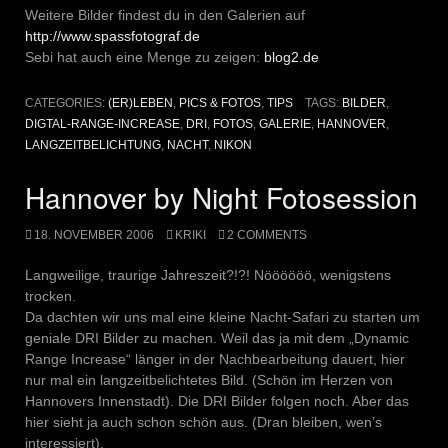
Weitere Bilder findest du in den Galerien auf
http://www.spassfotograf.de
Sebi hat auch eine Menge zu zeigen:
blog2.de
CATEGORIES:
(ER)LEBEN
,
PICS & FOTOS
,
TIPS
TAGS:
BILDER
,
DIGTAL-RANGE-INCREASE
,
DRI
,
FOTOS
,
GALERIE
,
HANNOVER
,
LANGZEITBELICHTUNG
,
NACHT
,
NIKON
Hannover by Night Fotosession
18. NOVEMBER 2006
KRIKI
2 COMMENTS
Langweilige, traurige Jahreszeit?!?! Nöööööö, wenigstens
trocken.
Da dachten wir uns mal eine kleine Nacht-Safari zu starten um
geniale DRI Bilder zu machen. Weil das ja mit dem „Dynamic
Range Increase“ länger in der Nachbearbeitung dauert, hier
nur mal ein langzeitbelichtetes Bild. (Schön im Herzen von
Hannovers Innenstadt). Die DRI Bilder folgen noch. Aber das
hier sieht ja auch schon schön aus. (Dran bleiben, wen’s
interessiert).