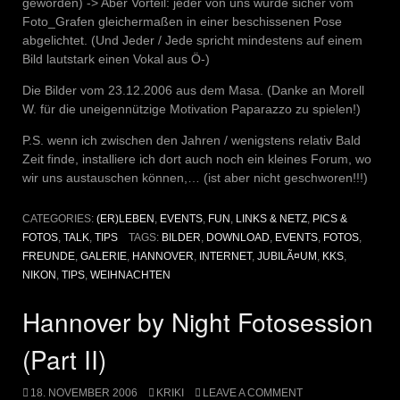
geworden) -> Aber Vorteil: jeder von uns wurde sicher vom
Foto_Grafen gleichermaßen in einer beschissenen Pose
abgelichtet. (Und Jeder / Jede spricht mindestens auf einem
Bild lautstark einen Vokal aus Ö-)
Die Bilder vom 23.12.2006 aus dem Masa. (Danke an Morell
W. für die uneigennützige Motivation Paparazzo zu spielen!)
P.S. wenn ich zwischen den Jahren / wenigstens relativ Bald
Zeit finde, installiere ich dort auch noch ein kleines Forum, wo
wir uns austauschen können,… (ist aber nicht geschworen!!!)
CATEGORIES:
(ER)LEBEN
,
EVENTS
,
FUN
,
LINKS & NETZ
,
PICS &
FOTOS
,
TALK
,
TIPS
TAGS:
BILDER
,
DOWNLOAD
,
EVENTS
,
FOTOS
,
FREUNDE
,
GALERIE
,
HANNOVER
,
INTERNET
,
JUBILÃ¤UM
,
KKS
,
NIKON
,
TIPS
,
WEIHNACHTEN
Hannover by Night Fotosession
(Part II)
18. NOVEMBER 2006
KRIKI
LEAVE A COMMENT