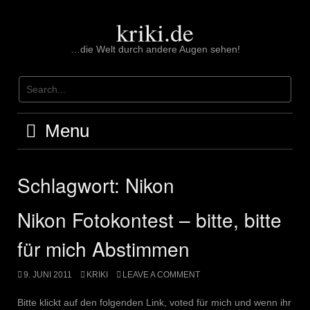
Skip
to
kriki.de
content
…die Welt durch andere Augen sehen!
Menu
Schlagwort:
Nikon
Nikon Fotokontest – bitte, bitte
für mich Abstimmen
9. JUNI 2011
KRIKI
LEAVE A COMMENT
Bitte klickt auf den folgenden Link, voted für mich und wenn ihr