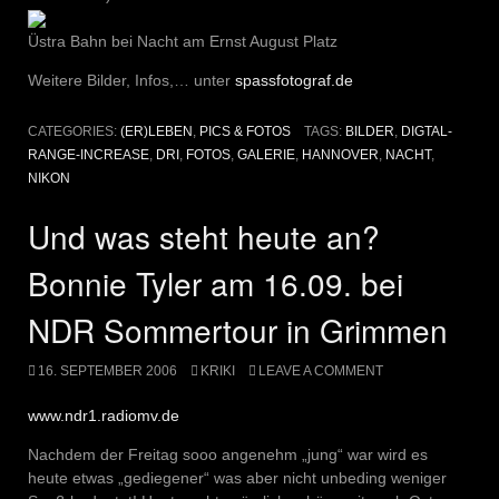
Üstra Bahn bei Nacht am Ernst August Platz
Weitere Bilder, Infos,… unter
spassfotograf.de
CATEGORIES:
(ER)LEBEN
,
PICS & FOTOS
TAGS:
BILDER
,
DIGTAL-
RANGE-INCREASE
,
DRI
,
FOTOS
,
GALERIE
,
HANNOVER
,
NACHT
,
NIKON
Und was steht heute an?
Bonnie Tyler am 16.09. bei
NDR Sommertour in Grimmen
16. SEPTEMBER 2006
KRIKI
LEAVE A COMMENT
www.ndr1.radiomv.de
Nachdem der Freitag sooo angenehm „jung“ war wird es
heute etwas „gediegener“ was aber nicht unbeding weniger