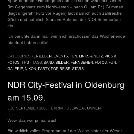
Spaß bedeutet! Heute gehts nämlich schön weit nach Osten
(Im Gegensatz zum Nordwesten – nach OL am Fr.) Grimmen
(liegt ungefähr kurz vor Rügen) lädt nämlich auch zahlreiche
Gäste und natürlich Stars im Rahmen der NDR Sommertour
ein.
Ich berichte dann mal, wenn ich erschossen das Wochenende
überlebt haben sollte!
CATEGORIES:
(ER)LEBEN
,
EVENTS
,
FUN
,
LINKS & NETZ
,
PICS &
FOTOS
,
TIPS
TAGS:
BAND
,
BILDER
,
FERNSEHEN
,
FOTOS
,
FUN
,
GALERIE
,
NIKON
,
PARTY
,
POP
,
REISE
,
STARS
NDR City-Festival in Oldenburg
am 15.09.
16. SEPTEMBER 2006
KRIKI
LEAVE A COMMENT
Wow, das war ja mal was!
Ein wirklich volles Programm auf der Wiese hinter der Weser-