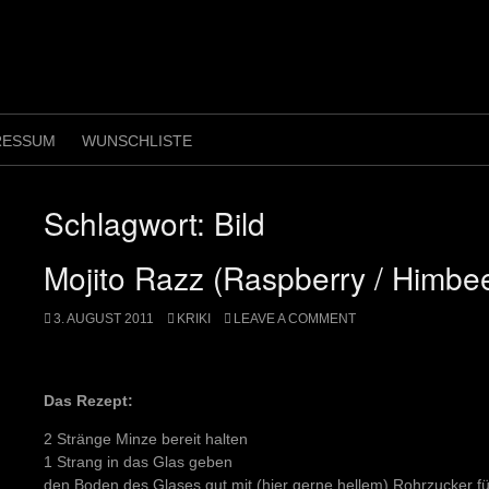
RESSUM
WUNSCHLISTE
Schlagwort:
Bild
Mojito Razz (Raspberry / Himbe
3. AUGUST 2011
KRIKI
LEAVE A COMMENT
Das Rezept:
2 Stränge Minze bereit halten
1 Strang in das Glas geben
den Boden des Glases gut mit (hier gerne hellem) Rohrzucker fü