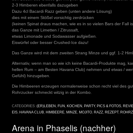
2-3 Himberen ebenfalls dazugeben
Dazu 4cl Bacardi Razz geben (unten andere Lösung)
dies mit einem Stößel vorsichtig zerdrücken
(keinen Spinat draus machen, wie es in so vielen Bars der Fall ist
das Ganze mit Limetten / Zitrussaft,
etwas Limonade und Sodawasser aufgießen.
Eiswürfel oder besser Crushed-Ice dazu!
Das Ganze wird mit dem zweiten Strang Minze und ggf. 1-2 Himb
Alternativ, wenn man so wie ich keine Bacardi-Produkte mag, k
hellen Rum – am Besten Havana Club) nehmen und etwas / weni
Gefühl) hinzugeben.
Die Himbeeren erzeugen normalerweise schon recht viel des g
Rohrzucker schmeckt witzig in der Kombo.
CATEGORIES:
(ER)LEBEN
,
FUN
,
KOCHEN
,
PARTY
,
PICS & FOTOS
,
REVI
EIS
,
HAVANA CLUB
,
HIMBEERE
,
MINZE
,
MOJITO
,
RAZZ
,
REZEPT
,
ROHRZ
Arena in Phaselis (nachher)