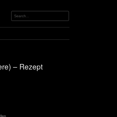
ere) – Rezept
llen