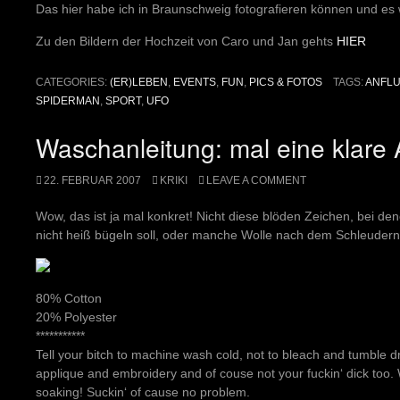
Das hier habe ich in Braunschweig fotografieren können und es
Zu den Bildern der Hochzeit von Caro und Jan gehts
HIER
CATEGORIES:
(ER)LEBEN
,
EVENTS
,
FUN
,
PICS & FOTOS
TAGS:
ANFL
SPIDERMAN
,
SPORT
,
UFO
Waschanleitung: mal eine klare
22. FEBRUAR 2007
KRIKI
LEAVE A COMMENT
Wow, das ist ja mal konkret! Nicht diese blöden Zeichen, bei d
nicht heiß bügeln soll, oder manche Wolle nach dem Schleudern 
80% Cotton
20% Polyester
***********
Tell your bitch to machine wash cold, not to bleach and tumble dry
applique and embroidery and of couse not your fuckin‘ dick too. W
soaking! Suckin‘ of cause no problem.