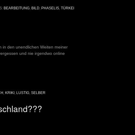
S:
BEARBEITUNG
,
BILD
,
PHASELIS
,
TÜRKEI
in in den unendlichen Weiten meiner
vergessen und nie irgendwo online
CH
,
KRIKI
,
LUSTIG
,
SELBER
tschland???