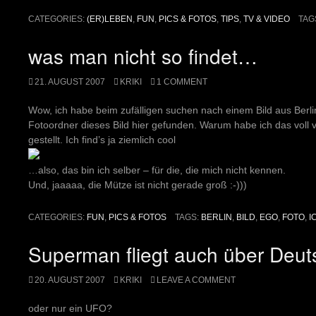
CATEGORIES:
(ER)LEBEN
,
FUN
,
PICS & FOTOS
,
TIPS
,
TV & VIDEO
TAG
was man nicht so findet…
21. AUGUST 2007
KRIKI
1 COMMENT
Wow, ich habe beim zufälligen suchen nach einem Bild aus Berl
Fotoordner dieses Bild hier gefunden. Warum habe ich das voll 
gestellt. Ich find’s ja ziemlich cool
…also, das bin ich selber – für die, die mich nicht kennen.
Und, jaaaaa, die Mütze ist nicht gerade groß :-)))
CATEGORIES:
FUN
,
PICS & FOTOS
TAGS:
BERLIN
,
BILD
,
EGO
,
FOTO
,
I
Superman fliegt auch über Deu
20. AUGUST 2007
KRIKI
LEAVE A COMMENT
oder nur ein UFO?