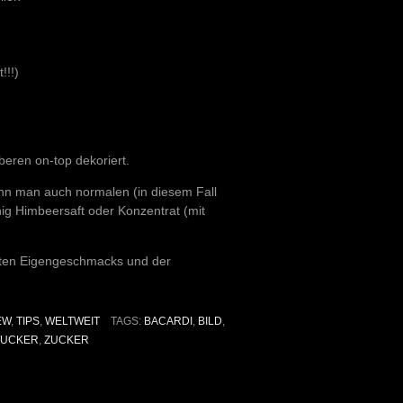
!!!)
eren on-top dekoriert.
ann man auch normalen (in diesem Fall
g Himbeersaft oder Konzentrat (mit
uten Eigengeschmacks und der
EW
,
TIPS
,
WELTWEIT
TAGS:
BACARDI
,
BILD
,
UCKER
,
ZUCKER