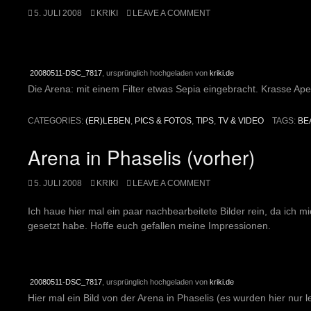
5. JULI 2008
KRIKI
LEAVE A COMMENT
20080511-DSC_7817
, ursprünglich hochgeladen von
kriki.de
Die Arena: mit einem Filter etwas Sepia eingebracht. Krasse Aper
CATEGORIES:
(ER)LEBEN
,
PICS & FOTOS
,
TIPS
,
TV & VIDEO
TAGS:
BE
Arena in Phaselis (vorher)
5. JULI 2008
KRIKI
LEAVE A COMMENT
Ich haue hier mal ein paar nachbearbeitete Bilder rein, da ich 
gesetzt habe. Hoffe euch gefallen meine Impressionen.
20080511-DSC_7817
, ursprünglich hochgeladen von
kriki.de
Hier mal ein Bild von der Arena in Phaselis (es wurden hier nur l