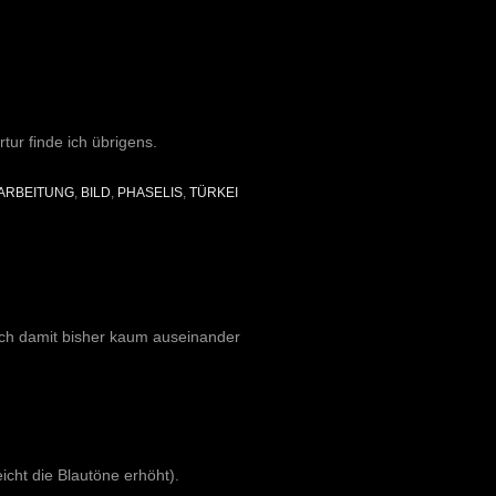
tur finde ich übrigens.
ARBEITUNG
,
BILD
,
PHASELIS
,
TÜRKEI
mich damit bisher kaum auseinander
eicht die Blautöne erhöht).