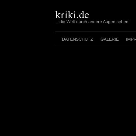
Skip
to
kriki.de
content
…die Welt durch andere Augen sehen!
DATENSCHUTZ
GALERIE
IMP