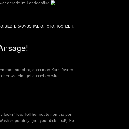
 war gerade im Landeanflug.
UG
,
BILD
,
BRAUNSCHWEIG
,
FOTO
,
HOCHZEIT
,
 Ansage!
enen man nur ahnt, dass man Kunstfasern
eher wie ein Igel aussehen wird:
 fuckin‘ low. Tell her not to iron the porn
ash seperately, (not your dick, fool!) No