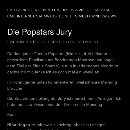
CATEGORIES:
(ER)LEBEN
,
FUN
,
TIPS
,
TV & VIDEO
TAGS:
ASCII
,
CMD
,
INTERNET
,
STAR-WARS
,
TELNET
,
TV
,
VIDEO
,
WINDOWS
,
WM
Die Popstars Jury
20. NOVEMBER 2006
KRIKI
LEAVE A COMMENT
Da das ganze Thema Popstars (leider zu früh bekannt
gewordene Finalisten mit Bandnamen Monrose und sogar
dem Titel der Single Shame) ja nun in jedermanns Munde ist,
dachte ich mir, lenke ich es doch mal ein wenig ab.
Ihr könnt gerne unten kommentieren, weil ich eure Meinung
brauche.
Die Zusammenstellung der Jury ist nämlich mein Anliegen. Ich
habe auch zu Zweien von den Dreien eine Meinung.
Kurz:
Nina Hagen
ist mir zwar zu schräg, aber ein richtiger