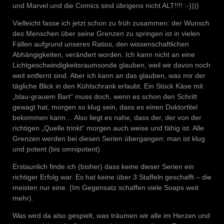
und Marvel und die Comics sind übrigens nicht ALT!!!! :-))))
Vielleicht fasse ich jetzt schon zu früh zusammen: der Wunsch
des Menschen über seine Grenzen zu springen ist in vielen
Fällen aufgrund unseres Ratios, den wissenschaftlichen
Abhängigkeiten, verändert worden. Ich kann nicht an eine
Lichtgeschwindigkeitsraumsonde glauben, weil wir davon noch
weit entfernt sind. Aber ich kann an das glauben, was mir der
tägliche Blick in den Kühlschrank erlaubt. Ein Stück Käse mit
„blau-grauem Bart“ muss doch, wenn es schon den Schritt
gewagt hat, morgen so klug sein, dass es einen Doktortitel
bekommen kann… Also liegt es nahe, dass der, der von der
richtigen „Quelle trinkt“ morgen auch weise und fähig ist. Alle
Grenzen werden bei diesen Serien übergangen: man ist klug
und potent (bis omnipotent).
Erstaunlich finde ich (bisher) dass keine dieser Serien ein
richtiger Erfolg war. Es hat keine über 3 Staffeln geschafft – die
meisten nur eine. (Im Gegensatz schaffen viele Soaps weit
mehr).
Was wird da also gespielt, was träumen wir alle im Herzen und