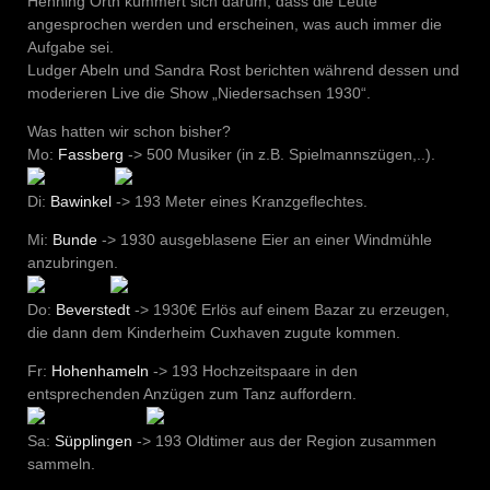
Henning Orth kümmert sich darum, dass die Leute
angesprochen werden und erscheinen, was auch immer die
Aufgabe sei.
Ludger Abeln und Sandra Rost berichten während dessen und
moderieren Live die Show „Niedersachsen 1930“.
Was hatten wir schon bisher?
Mo:
Fassberg
-> 500 Musiker (in z.B. Spielmannszügen,..).
Di:
Bawinkel
-> 193 Meter eines Kranzgeflechtes.
Mi:
Bunde
-> 1930 ausgeblasene Eier an einer Windmühle
anzubringen.
Do:
Beverstedt
-> 1930€ Erlös auf einem Bazar zu erzeugen,
die dann dem Kinderheim Cuxhaven zugute kommen.
Fr:
Hohenhameln
-> 193 Hochzeitspaare in den
entsprechenden Anzügen zum Tanz auffordern.
Sa:
Süpplingen
-> 193 Oldtimer aus der Region zusammen
sammeln.