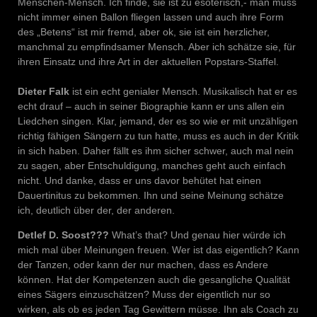
Menschen-Mensch. Ich finde, sie ist zu esoterisch,- man muss
nicht immer einen Ballon fliegen lassen und auch ihre Form
des „Betens“ ist mir fremd, aber ok, sie ist ein herzlicher,
manchmal zu empfindsamer Mensch. Aber ich schätze sie, für
ihren Einsatz und ihre Art in der aktuellen Popstars-Staffel.
Dieter Falk
ist ein echt genialer Mensch. Musikalisch hat er es
echt drauf – auch in seiner Biographie kann er uns allen ein
Liedchen singen. Klar, jemand, der es so wie er mit unzähligen
richtig fähigen Sängern zu tun hatte, muss es auch in der Kritik
in sich haben. Daher fällt es ihm sicher schwer, auch mal nein
zu sagen, aber Entschuldigung, manches geht auch einfach
nicht. Und danke, dass er uns davor behütet hat einen
Dauertinitus zu bekommen. Ihn und seine Meinung schätze
ich, deutlich über der, der anderen.
Detlef D. Soost???
What’s that? Und genau hier würde ich
mich mal über Meinungen freuen. Wer ist das eigentlich? Kann
der Tanzen, oder kann der nur machen, dass es Andere
können. Hat der Kompetenzen auch die gesangliche Qualität
eines Sägers einzuschätzen? Muss der eigentlich nur so
wirken, als ob es jeden Tag Gewittern müsse. Ihn als Coach zu