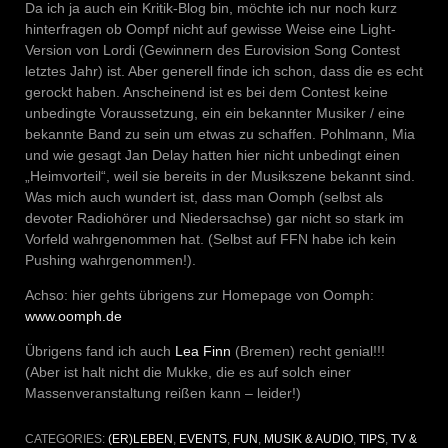
Da ich ja auch ein Kritik-Blog bin, möchte ich nur noch kurz
hinterfragen ob Oompf nicht auf gewisse Weise eine Light-
Version von Lordi (Gewinnern des Eurovision Song Contest
letztes Jahr) ist. Aber generell finde ich schon, dass die es echt
gerockt haben. Anscheinend ist es bei dem Contest keine
unbedingte Voraussetzung, ein ein bekannter Musiker / eine
bekannte Band zu sein um etwas zu schaffen. Pohlmann, Mia
und wie gesagt Jan Delay hatten hier nicht unbedingt einen
„Heimvorteil“, weil sie bereits in der Musikszene bekannt sind.
Was mich auch wundert ist, dass man Oomph (selbst als
devoter Radiohörer und Niedersachse) gar nicht so stark im
Vorfeld wahrgenommen hat. (Selbst auf FFN habe ich kein
Pushing wahrgenommen!).
Achso: hier gehts übrigens zur Homepage von Oomph:
www.oomph.de
Übrigens fand ich auch
Lea Finn
(Bremen) recht genial!!!
(Aber ist halt nicht die Mukke, die es auf solch einer
Massenveranstaltung reißen kann – leider!)
CATEGORIES:
(ER)LEBEN
,
EVENTS
,
FUN
,
MUSIK & AUDIO
,
TIPS
,
TV &