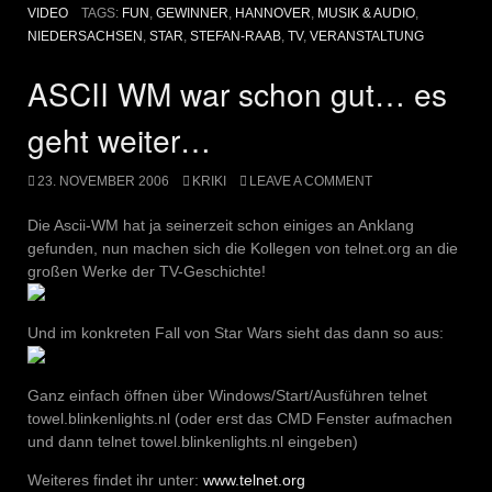
VIDEO
TAGS:
FUN
,
GEWINNER
,
HANNOVER
,
MUSIK & AUDIO
,
NIEDERSACHSEN
,
STAR
,
STEFAN-RAAB
,
TV
,
VERANSTALTUNG
ASCII WM war schon gut… es
geht weiter…
23. NOVEMBER 2006
KRIKI
LEAVE A COMMENT
Die Ascii-WM hat ja seinerzeit schon einiges an Anklang
gefunden, nun machen sich die Kollegen von telnet.org an die
großen Werke der TV-Geschichte!
Und im konkreten Fall von Star Wars sieht das dann so aus:
Ganz einfach öffnen über Windows/Start/Ausführen telnet
towel.blinkenlights.nl (oder erst das CMD Fenster aufmachen
und dann telnet towel.blinkenlights.nl eingeben)
Weiteres findet ihr unter:
www.telnet.org