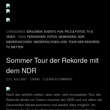
CATEGORIES:
(ER)LEBEN
,
EVENTS
,
FUN
,
PICS & FOTOS
,
TV &
VIDEO
TAGS:
FERNSEHEN
,
FOTOS
,
GEMEINDEN
,
NDR
,
NIEDERSACHSEN
,
NIEDERSACHSEN-1930
,
TOUR DER REKORDE
,
TV
,
WETTEN
Sommer Tour der Rekorde mit
dem NDR
21. JULI 2007
KRIKI
LEAVE A COMMENT
Nach der wirklich netten, aber sehr, sehr kompakten Tour der
Rekorde direkt vor Ostern machen der NDR und vor allem die
Gemeinden Niedersachsens mal wieder alles möglich. Im