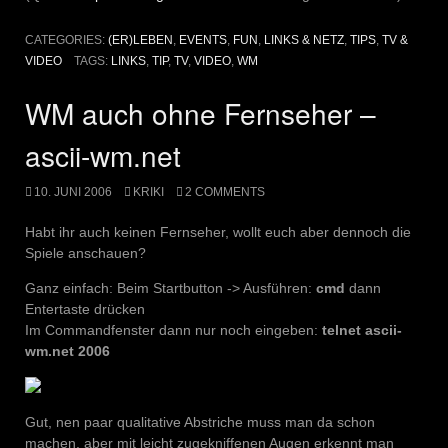
CATEGORIES:
(ER)LEBEN
,
EVENTS
,
FUN
,
LINKS & NETZ
,
TIPS
,
TV &
VIDEO
TAGS:
LINKS
,
TIP
,
TV
,
VIDEO
,
WM
WM auch ohne Fernseher –
ascii-wm.net
10. JUNI 2006
KRIKI
2 COMMENTS
Habt ihr auch keinen Fernseher, wollt euch aber dennoch die
Spiele anschauen?
Ganz einfach: Beim Startbutton -> Ausführen:
cmd
dann
Entertaste drücken
Im Commandfenster dann nur noch eingeben:
telnet ascii-
wm.net 2006
Gut, nen paar qualitative Abstriche muss man da schon
machen, aber mit leicht zugekniffenen Augen erkennt man