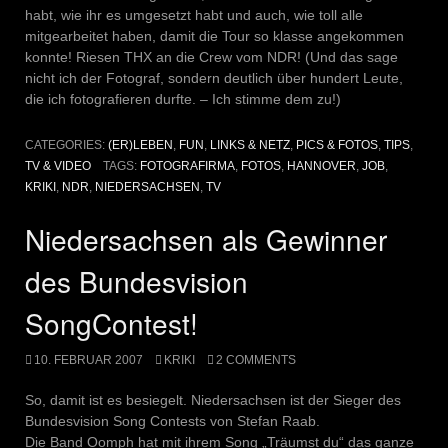
habt, wie ihr es umgesetzt habt und auch, wie toll alle
mitgearbeitet haben, damit die Tour so klasse angekommen
konnte! Riesen THX an die Crew vom NDR! (Und das sage
nicht ich der Fotograf, sondern deutlich über hundert Leute,
die ich fotografieren durfte. – Ich stimme dem zu!)
CATEGORIES:
(ER)LEBEN
,
FUN
,
LINKS & NETZ
,
PICS & FOTOS
,
TIPS
,
TV & VIDEO
TAGS:
FOTOGRAFIRMA
,
FOTOS
,
HANNOVER
,
JOB
,
KRIKI
,
NDR
,
NIEDERSACHSEN
,
TV
Niedersachsen als Gewinner
des Bundesvision
SongContest!
10. FEBRUAR 2007
KRIKI
2 COMMENTS
So, damit ist es besiegelt. Niedersachsen ist der Sieger des
Bundesvision Song Contests von Stefan Raab.
Die Band Oomph hat mit ihrem Song „Träumst du“ das ganze