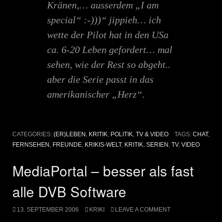
Kränen,… ausserdem „I am
special“ :-)))“ jippieh… ich
wette der Pilot hat in den USa
ca. 6-20 Leben gefordert… mal
sehen, wie der Rest so abgeht..
aber die Serie passt in das
amerikanischer „Herz“.
CATEGORIES:
(ER)LEBEN
,
KRITIK
,
POLITIK
,
TV & VIDEO
TAGS:
CHAT
,
FERNSEHEN
,
FREUNDE
,
KRIKIS-WELT
,
KRITIK
,
SERIEN
,
TV
,
VIDEO
MediaPortal – besser als fast
alle DVB Software
13. SEPTEMBER 2006
KRIKI
LEAVE A COMMENT