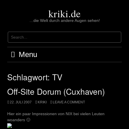
Skip
to
kriki.de
content
…die Welt durch andere Augen sehen!
Menu
Schlagwort:
TV
Off-Site Dorum (Cuxhaven)
22. JULI 2007
KRIKI
LEAVE A COMMENT
Hier ein paar Impressionen von NIX bei vielen Leuten
woanders 🙂