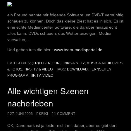
ein Freund nannte mir folgende Software um DVB-T vernünftig
schauen zu können. Doch das kleine Biest hat es in sich. Es ist
eine echte Mediencenter Software, die darüber hinaus echt
alles kann. DVDs schauen, das Wetter anzeigen, Medien
verwalten,…
Und geben tuts die hier :
www.team-mediaportal.de
CATEGORIES:
(ER)LEBEN
,
FUN
,
LINKS & NETZ
,
MUSIK & AUDIO
,
PICS
& FOTOS
,
TIPS
,
TV & VIDEO
TAGS:
DOWNLOAD
,
FERNSEHEN
,
PROGRAMM
,
TIP
,
TV
,
VIDEO
Alle wichtigen Szenen
nacherleben
27. JUNI 2006
KRIKI
1 COMMENT
OK, Dänemark ist ja leider nicht mit dabei, aber es gibt dort