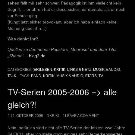
sehen fällt mir sehr schwer. Pädagogik ist ihm vielleicht kein
Begriff,… erfahren hat er diese sicher nur damals, als er noch
zur Schule ging.
(Klingt jetzt sicher provokant, aber ich habe einfach keine
Meinung über ihn…)
Was denkt ihr?
Quellen zu den neuen Popstars „Monrose“ und dem Titel
„Shame“
–
blog2.de
CATEGORIES:
(ER)LEBEN
,
KRITIK
,
LINKS & NETZ
,
MUSIK & AUDIO
,
TALK
TAGS:
BAND
,
KRITIK
,
MUSIK & AUDIO
,
STARS
,
TV
TV-Serien 2005-2006 => alle
gleich?!
14. OKTOBER 2006
KRIKI
LEAVE A COMMENT
Nein, natürlich sind nicht alle TV-Serien der letzten zwei Jahre
GLEICH, aber ich stelle doch einiges sehr Bemerkenswertes