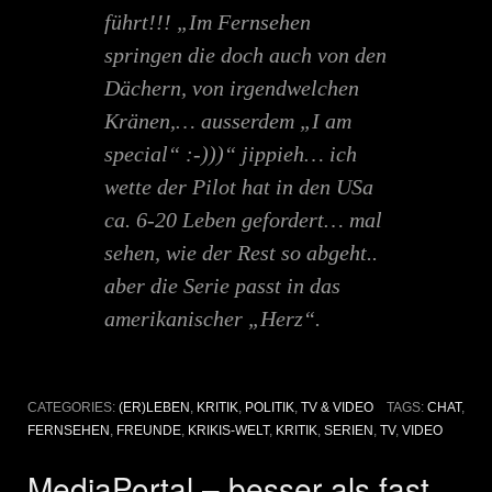
führt!!! „Im Fernsehen
springen die doch auch von den
Dächern, von irgendwelchen
Kränen,… ausserdem „I am
special“ :-)))“ jippieh… ich
wette der Pilot hat in den USa
ca. 6-20 Leben gefordert… mal
sehen, wie der Rest so abgeht..
aber die Serie passt in das
amerikanischer „Herz“.
CATEGORIES:
(ER)LEBEN
,
KRITIK
,
POLITIK
,
TV & VIDEO
TAGS:
CHAT
,
FERNSEHEN
,
FREUNDE
,
KRIKIS-WELT
,
KRITIK
,
SERIEN
,
TV
,
VIDEO
MediaPortal – besser als fast