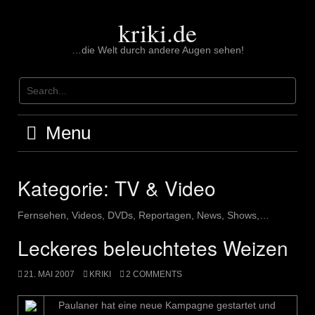
Skip
to
kriki.de
content
…die Welt durch andere Augen sehen!
Menu
Kategorie:
TV & Video
Fernsehen, Videos, DVDs, Reportagen, News, Shows,…
Leckeres beleuchtetes Weizen
21. MAI 2007
KRIKI
2 COMMENTS
Paulaner hat eine neue Kampagne gestartet und