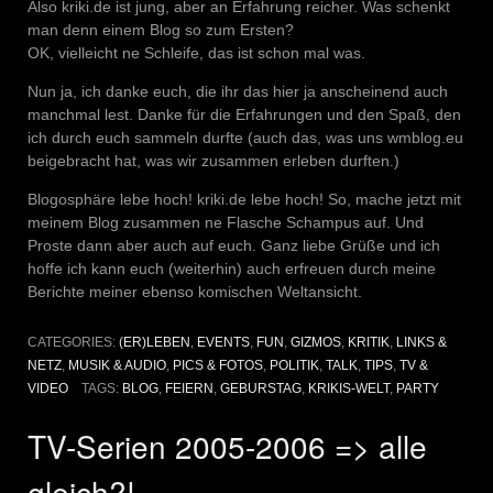
Also kriki.de ist jung, aber an Erfahrung reicher. Was schenkt
man denn einem Blog so zum Ersten?
OK, vielleicht ne Schleife, das ist schon mal was.
Nun ja, ich danke euch, die ihr das hier ja anscheinend auch
manchmal lest. Danke für die Erfahrungen und den Spaß, den
ich durch euch sammeln durfte (auch das, was uns wmblog.eu
beigebracht hat, was wir zusammen erleben durften.)
Blogosphäre lebe hoch! kriki.de lebe hoch! So, mache jetzt mit
meinem Blog zusammen ne Flasche Schampus auf. Und
Proste dann aber auch auf euch. Ganz liebe Grüße und ich
hoffe ich kann euch (weiterhin) auch erfreuen durch meine
Berichte meiner ebenso komischen Weltansicht.
CATEGORIES:
(ER)LEBEN
,
EVENTS
,
FUN
,
GIZMOS
,
KRITIK
,
LINKS &
NETZ
,
MUSIK & AUDIO
,
PICS & FOTOS
,
POLITIK
,
TALK
,
TIPS
,
TV &
VIDEO
TAGS:
BLOG
,
FEIERN
,
GEBURSTAG
,
KRIKIS-WELT
,
PARTY
TV-Serien 2005-2006 => alle
gleich?!