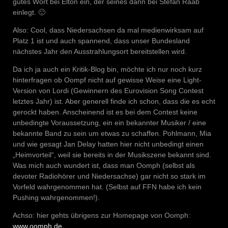
gutes Wort bei Elton ein, der seines dann bei Stefan Raab
einlegt. 🙂
Also: Cool, dass Niedersachsen da mal medienwirksam auf
Platz 1 ist und auch spannend, dass unser Bundesland
nächstes Jahr den Ausstrahlungsort bereitstellen wird.
Da ich ja auch ein Kritik-Blog bin, möchte ich nur noch kurz
hinterfragen ob Oompf nicht auf gewisse Weise eine Light-
Version von Lordi (Gewinnern des Eurovision Song Contest
letztes Jahr) ist. Aber generell finde ich schon, dass die es echt
gerockt haben. Anscheinend ist es bei dem Contest keine
unbedingte Voraussetzung, ein ein bekannter Musiker / eine
bekannte Band zu sein um etwas zu schaffen. Pohlmann, Mia
und wie gesagt Jan Delay hatten hier nicht unbedingt einen
„Heimvorteil“, weil sie bereits in der Musikszene bekannt sind.
Was mich auch wundert ist, dass man Oomph (selbst als
devoter Radiohörer und Niedersachse) gar nicht so stark im
Vorfeld wahrgenommen hat. (Selbst auf FFN habe ich kein
Pushing wahrgenommen!).
Achso: hier gehts übrigens zur Homepage von Oomph:
www.oomph.de