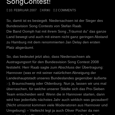
SongContest!
10. FEBRUAR 2007
KRIKI
2 COMMENTS
So, damit ist es besiegelt. Niedersachsen ist der Sieger des
Bundesvision Song Contests von Stefan Raab.
Die Band Oomph hat mit ihrem Song „Träumst du“ das ganze
Land bewegt und auch mit einem nicht ganz geringen Abstand
zu Hamburg mit dem renommierten Jan Delay den ersten
Platz abgeräumt.
So, das bedeutet jetzt also, dass Niedersachsen als
Austragungsort für den Bundesvision Song Contest 2008
feststeht. Herr Raab sagte zum Abschluss der Übertragung:
Hannover (was er mit seiner natürlichen Abneigung der
Landeshauptstadt unseres Bundeslandes gegenüber äußerte
:-), Braunschweig oder Oldenburg. Nun ja, lassen wir uns mal
überraschen, für welche unserer Städte sich das Pro-Sieben
Team entscheiden wird. Wenn die in Hannover starten, dann
wird hier jedenfalls nächstes Jahr auch wirklich was gezaubert!
(Nicht umsonst kommen viele Moderatoren aus Hannover und
Umgebung) – Vielleicht legt ja auch Oliver Pocher da nen