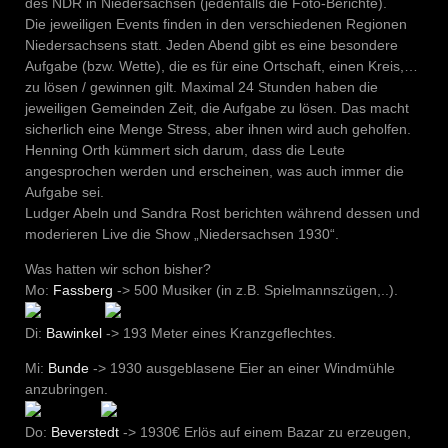
des NDR in Niedersachsen (jedenfalls die Foto-Berichte).
Die jeweiligen Events finden in den verschiedenen Regionen
Niedersachsens statt. Jeden Abend gibt es eine besondere
Aufgabe (bzw. Wette), die es für eine Ortschaft, einen Kreis,…
zu lösen / gewinnen gilt. Maximal 24 Stunden haben die
jeweiligen Gemeinden Zeit, die Aufgabe zu lösen. Das macht
sicherlich eine Menge Stress, aber ihnen wird auch geholfen.
Henning Orth kümmert sich darum, dass die Leute
angesprochen werden und erscheinen, was auch immer die
Aufgabe sei.
Ludger Abeln und Sandra Rost berichten während dessen und
moderieren Live die Show „Niedersachsen 1930“.
Was hatten wir schon bisher?
Mo:
Fassberg
-> 500 Musiker (in z.B. Spielmannszügen,..).
Di:
Bawinkel
-> 193 Meter eines Kranzgeflechtes.
Mi:
Bunde
-> 1930 ausgeblasene Eier an einer Windmühle
anzubringen.
Do:
Beverstedt
-> 1930€ Erlös auf einem Bazar zu erzeugen,