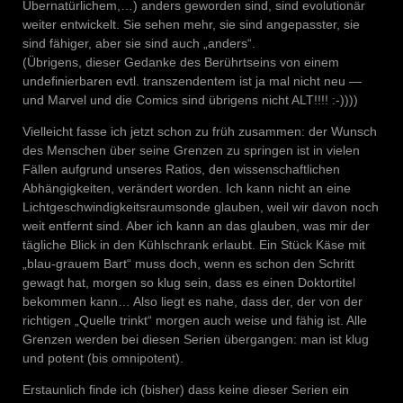
Übernatürlichem,…) anders geworden sind, sind evolutionär
weiter entwickelt. Sie sehen mehr, sie sind angepasster, sie
sind fähiger, aber sie sind auch „anders“.
(Übrigens, dieser Gedanke des Berührtseins von einem
undefinierbaren evtl. transzendentem ist ja mal nicht neu —
und Marvel und die Comics sind übrigens nicht ALT!!!! :-))))
Vielleicht fasse ich jetzt schon zu früh zusammen: der Wunsch
des Menschen über seine Grenzen zu springen ist in vielen
Fällen aufgrund unseres Ratios, den wissenschaftlichen
Abhängigkeiten, verändert worden. Ich kann nicht an eine
Lichtgeschwindigkeitsraumsonde glauben, weil wir davon noch
weit entfernt sind. Aber ich kann an das glauben, was mir der
tägliche Blick in den Kühlschrank erlaubt. Ein Stück Käse mit
„blau-grauem Bart“ muss doch, wenn es schon den Schritt
gewagt hat, morgen so klug sein, dass es einen Doktortitel
bekommen kann… Also liegt es nahe, dass der, der von der
richtigen „Quelle trinkt“ morgen auch weise und fähig ist. Alle
Grenzen werden bei diesen Serien übergangen: man ist klug
und potent (bis omnipotent).
Erstaunlich finde ich (bisher) dass keine dieser Serien ein