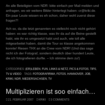
An alle Beteiligten vom NDR: bitte einfach per Mail melden und
anfragen, wo wir weitere Bilder hinterlegt haben: cr@kriki.de.
Ein paar Leute wissen es eh schon, daher wohl zuerst diese
fragen?!
Ach so, da die letzt genannten es vielleicht noch nicht gehört
haben: es war richtig klasse, was ihr da auf die Beine gestellt
habt, wie ihr es umgesetzt habt und auch, wie toll alle
mitgearbeitet haben, damit die Tour so klasse angekommen
konnte! Riesen THX an die Crew vom NDR! (Und das sage
nicht ich der Fotograf, sondern deutlich über hundert Leute,
die ich fotografieren durfte. – Ich stimme dem zu!)
CATEGORIES:
(ER)LEBEN
,
FUN
,
LINKS & NETZ
,
PICS & FOTOS
,
TIPS
,
TV & VIDEO
TAGS:
FOTOGRAFIRMA
,
FOTOS
,
HANNOVER
,
JOB
,
KRIKI
,
NDR
,
NIEDERSACHSEN
,
TV
Multiplizieren ist soo einfach…
21. FEBRUAR 2007
KRIKI
3 COMMENTS