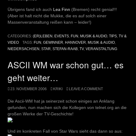
Übrigens fand ich auch
Lea Finn
(Bremen) recht genial!!!
(Aber ist halt nicht die Mukke, die es auf solch einer
Massenveranstaltung reißen kann – leider!)
CATEGORIES:
(ER)LEBEN
,
EVENTS
,
FUN
,
MUSIK & AUDIO
,
TIPS
,
TV &
VIDEO
TAGS:
FUN
,
GEWINNER
,
HANNOVER
,
MUSIK & AUDIO
,
NIEDERSACHSEN
,
STAR
,
STEFAN-RAAB
,
TV
,
VERANSTALTUNG
ASCII WM war schon gut… es
geht weiter…
23. NOVEMBER 2006
KRIKI
LEAVE A COMMENT
Die Ascii-WM hat ja seinerzeit schon einiges an Anklang
gefunden, nun machen sich die Kollegen von telnet.org an die
großen Werke der TV-Geschichte!
Und im konkreten Fall von Star Wars sieht das dann so aus: