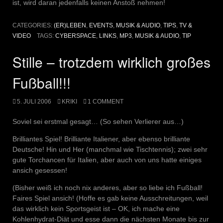
ist, wird daran jedenfalls keinen Anstoß nehmen!
CATEGORIES:
(ER)LEBEN
,
EVENTS
,
MUSIK & AUDIO
,
TIPS
,
TV &
VIDEO
TAGS:
CYBERSPACE
,
LINKS
,
MP3
,
MUSIK & AUDIO
,
TIP
Stille – trotzdem wirklich großes
Fußball!!!
5. JULI 2006
KRIKI
1 COMMENT
Soviel sei erstmal gesagt… (So sehen Verlierer aus…)
Brilliantes Spiel! Brilliante Italiener, aber ebenso brilliante
Deutsche! Hin und Her (manchmal wie Tischtennis); zwei sehr
gute Torchancen für Italien, aber auch von uns hatte einiges
ansich gesessen!
(Bisher weiß ich noch nix anderes, aber so liebe ich Fußball!
Faires Spiel ansich! (Hoffe es gab keine Ausschreitungen, weil
das wirklich kein Sportsgeist ist – OK, ich mache eine
Kohlenhydrat-Diät und esse dann die nächsten Monate bis zur