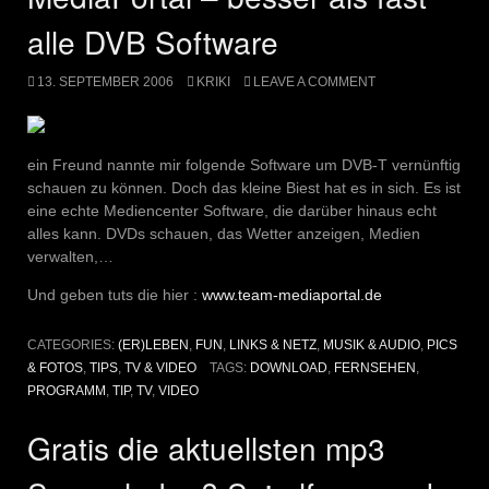
alle DVB Software
13. SEPTEMBER 2006
KRIKI
LEAVE A COMMENT
ein Freund nannte mir folgende Software um DVB-T vernünftig
schauen zu können. Doch das kleine Biest hat es in sich. Es ist
eine echte Mediencenter Software, die darüber hinaus echt
alles kann. DVDs schauen, das Wetter anzeigen, Medien
verwalten,…
Und geben tuts die hier :
www.team-mediaportal.de
CATEGORIES:
(ER)LEBEN
,
FUN
,
LINKS & NETZ
,
MUSIK & AUDIO
,
PICS
& FOTOS
,
TIPS
,
TV & VIDEO
TAGS:
DOWNLOAD
,
FERNSEHEN
,
PROGRAMM
,
TIP
,
TV
,
VIDEO
Gratis die aktuellsten mp3